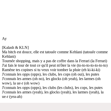
Ay
[Kalash & KLN]
Ma bitch est douce, elle est tatouée comme Kehlani (tatouée comme
Kehlani)
Tournée shopping, mais y a pas de coffre dans la Ferrari (la Ferrari)
J'ai fais le tour de tout ce qu'il peut m'ôter la vie (to-to-to-to-to-to-to)
Ramène tes copines si tu veux voir tomber la pluie (eh ki-ki-ki)
J'connais les opps (opps), les clubs, les cops (oh oui), les putes
J'connais les armes (oh no), les glocks (oh yeah), les larmes (oh
wow), la ue-r (oh wow)
J'connais les opps (opps), les clubs (les clubs), les cops, les putes
J'connais les armes (yeah), les glocks (yeah), les larmes (yeah), la
ue-r (yea-ah)