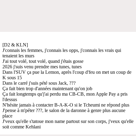
[D2 & KLN]
J'connais les femmes, j'connais les opps, j'connais les vrais qui
tenaient les murs
J'ai tout volé, tout volé, quand j'étais gosse
2026 j'suis venu prendre mes tunes, tunes
Dans l'SUV ça pue la Lemon, après l'coup d'feu on met un coup de
K sous 15
Dans le carré j'suis pété sous Jack, ???
Ça fait bien trop d'années maintenant qu'on job
Ça fait longtemps qu'j'ai perdu ma CB-CB, mon Apple Pay a pris
l'dessus
N'hésite jamais à contacter B-A-K-O si le Tcheumi ne répond plus
J'pense à m'péter ???, le salon de la daronne à genre plus aucune
place
J'veux qu'elle s'tatoue mon name partout sur son corps, j'veux qu'elle
soit comme Kehlani