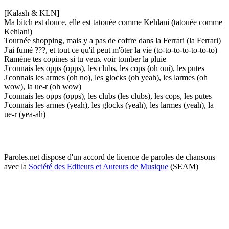
[Kalash & KLN]
Ma bitch est douce, elle est tatouée comme Kehlani (tatouée comme
Kehlani)
Tournée shopping, mais y a pas de coffre dans la Ferrari (la Ferrari)
J'ai fumé ???, et tout ce qu'il peut m'ôter la vie (to-to-to-to-to-to-to)
Ramène tes copines si tu veux voir tomber la pluie
J'connais les opps (opps), les clubs, les cops (oh oui), les putes
J'connais les armes (oh no), les glocks (oh yeah), les larmes (oh
wow), la ue-r (oh wow)
J'connais les opps (opps), les clubs (les clubs), les cops, les putes
J'connais les armes (yeah), les glocks (yeah), les larmes (yeah), la
ue-r (yea-ah)
Paroles.net dispose d'un accord de licence de paroles de chansons
avec la
Société des Editeurs et Auteurs de Musique
(SEAM)