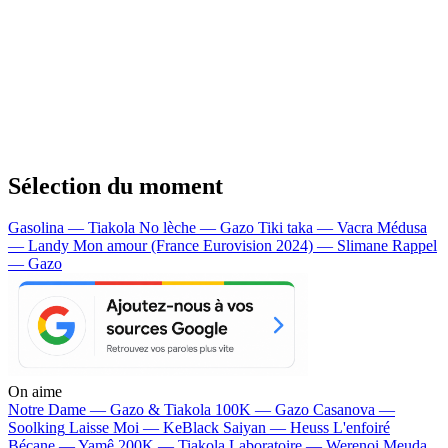
Sélection du moment
Gasolina — Tiakola
No lèche — Gazo
Tiki taka — Vacra
Médusa
— Landy
Mon amour (France Eurovision 2024) — Slimane
Rappel
— Gazo
On aime
Notre Dame —
Gazo & Tiakola
100K —
Gazo
Casanova —
Soolking
Laisse Moi —
KeBlack
Saiyan —
Heuss L'enfoiré
Bécane —
Yamê
200K —
Tiakola
Laboratoire —
Werenoi
Meuda