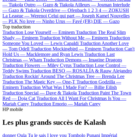
—
Tiakola
Outro —
Gazo & Tiakola
Ailleurs —
Josman
Interlude
—
Gazo & Tiakola
Overdrive —
Ofenbach
1 2 3 4 —
ZOKUSH
La League —
Werenoi
Celui qui part —
Joseph Kamel
Nouvelles
—
PLK
No love —
Ninho
Urus —
Favé (FR)
DIE —
Gazo
Top traduction
Traduction Lose Yourself —
Eminem
Traduction The Real Slim
Shady —
Eminem
Traduction Without Me —
Eminem
Traduction
Someone You Loved —
Lewis Capaldi
Traduction Another Love
—
Tom Odell
Traduction Mockingbird —
Eminem
Traduction Can't
Hold Us —
Macklemore and Ryan Lewis
Traduction Last
Christmas —
Wham
Traduction Demons —
Imagine Dragons
Traduction Flowers —
Miley Cyrus
Traduction Lose Control —
Teddy Swims
Traduction BESO —
ROSALÍA & Rauw Alejandro
Traduction Rockin' Around The Christmas Tree —
Brenda Lee
Traduction The Magic Key —
One-T
Traduction Godzilla —
Eminem
Traduction What Was I Made For? —
Billie Eilish
Traduction Special —
Dave & Tiakola
Traduction Paint The Town
Red —
Doja Cat
Traduction All I Want For Christmas Is You —
Mariah Carey
Traduction Emorio —
Mariah Carey
HP mobile
Les plus grands succès de Kalash
donner
Oula
Tu le sais
I love you
Tombolo
Punani Impérial