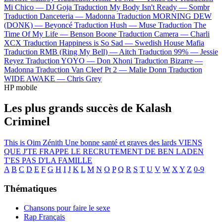
Mi Chico —
DJ Goja
Traduction My Body Isn't Ready —
Sombr
Traduction Danceteria —
Madonna
Traduction MORNING DEW
(DONK) —
Beyoncé
Traduction Hush —
Muse
Traduction The
Time Of My Life —
Benson Boone
Traduction Camera —
Charli
XCX
Traduction Happiness is So Sad —
Swedish House Mafia
Traduction RMB (Ring My Bell) —
Aitch
Traduction 99% —
Jessie
Reyez
Traduction YOYO —
Don Xhoni
Traduction Bizarre —
Madonna
Traduction Van Cleef Pt 2 —
Malie Donn
Traduction
WIDE AWAKE —
Chris Grey
HP mobile
Les plus grands succès de Kalash
Criminel
This is Oim
Zénith
Une bonne santé et graves des lards
VIENS
QUE J'TE FRAPPE
LE RECRUTEMENT DE BEN LADEN
T'ES PAS D'LA FAMILLE
A
B
C
D
E
F
G
H
I
J
K
L
M
N
O
P
Q
R
S
T
U
V
W
X
Y
Z
0-9
Thématiques
Chansons pour faire le sexe
Rap Français