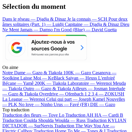
Sélection du moment
Dans le réseau — Djadja & Dinaz
Je la connais — SCH
Pour deux
âmes solitaires (Part. 1) — Luidji
Capitaine — Djadja & Dinaz
Dieu
Ne Ment Jamais — Damso
I'm Good (Blue) — David Guetta
On aime
Notre Dame —
Gazo & Tiakola
100K —
Gazo
Casanova —
Soolking
Laisse Moi —
KeBlack
Saiyan —
Heuss L'enfoiré
Bécane —
Yamê
200K —
Tiakola
Laboratoire —
Werenoi
Meuda
—
Tiakola
Outro —
Gazo & Tiakola
Ailleurs —
Josman
Interlude
—
Gazo & Tiakola
Overdrive —
Ofenbach
1 2 3 4 —
ZOKUSH
La League —
Werenoi
Celui qui part —
Joseph Kamel
Nouvelles
—
PLK
No love —
Ninho
Urus —
Favé (FR)
DIE —
Gazo
Top traduction
Traduction des fleurs —
Tove Lo
Traduction AH HA —
Cardi B
Traduction Coulda Shoulda Woulda —
Russ
Traduction KYLIAN
DICTADOR —
SurNervis
Traduction The Way You Are —
Electric Callboy
Traduction Home To Me —
Tones & I
Traduction