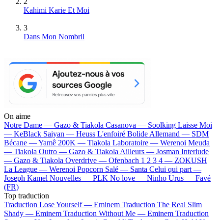
2
Kahimi Karie Et Moi
3
Dans Mon Nombril
On aime
Notre Dame —
Gazo & Tiakola
Casanova —
Soolking
Laisse Moi
—
KeBlack
Saiyan —
Heuss L'enfoiré
Bolide Allemand —
SDM
Bécane —
Yamê
200K —
Tiakola
Laboratoire —
Werenoi
Meuda
—
Tiakola
Outro —
Gazo & Tiakola
Ailleurs —
Josman
Interlude
—
Gazo & Tiakola
Overdrive —
Ofenbach
1 2 3 4 —
ZOKUSH
La League —
Werenoi
Popcorn Salé —
Santa
Celui qui part —
Joseph Kamel
Nouvelles —
PLK
No love —
Ninho
Urus —
Favé
(FR)
Top traduction
Traduction Lose Yourself —
Eminem
Traduction The Real Slim
Shady —
Eminem
Traduction Without Me —
Eminem
Traduction