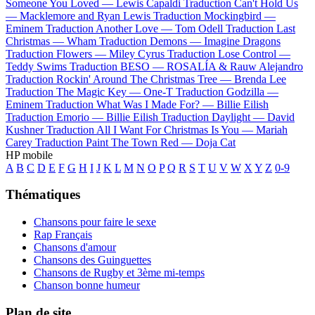
Someone You Loved —
Lewis Capaldi
Traduction Can't Hold Us
—
Macklemore and Ryan Lewis
Traduction Mockingbird —
Eminem
Traduction Another Love —
Tom Odell
Traduction Last
Christmas —
Wham
Traduction Demons —
Imagine Dragons
Traduction Flowers —
Miley Cyrus
Traduction Lose Control —
Teddy Swims
Traduction BESO —
ROSALÍA & Rauw Alejandro
Traduction Rockin' Around The Christmas Tree —
Brenda Lee
Traduction The Magic Key —
One-T
Traduction Godzilla —
Eminem
Traduction What Was I Made For? —
Billie Eilish
Traduction Emorio —
Billie Eilish
Traduction Daylight —
David
Kushner
Traduction All I Want For Christmas Is You —
Mariah
Carey
Traduction Paint The Town Red —
Doja Cat
HP mobile
A
B
C
D
E
F
G
H
I
J
K
L
M
N
O
P
Q
R
S
T
U
V
W
X
Y
Z
0-9
Thématiques
Chansons pour faire le sexe
Rap Français
Chansons d'amour
Chansons des Guinguettes
Chansons de Rugby et 3ème mi-temps
Chanson bonne humeur
Plan de site