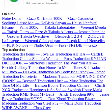
On aime
Notre Dame —
Gazo & Tiakola
100K —
Gazo
Casanova —
Soolking
Laisse Moi —
KeBlack
Saiyan —
Heuss L'enfoiré
Bécane —
Yamê
200K —
Tiakola
Laboratoire —
Werenoi
Meuda
—
Tiakola
Outro —
Gazo & Tiakola
Ailleurs —
Josman
Interlude
—
Gazo & Tiakola
Overdrive —
Ofenbach
1 2 3 4 —
ZOKUSH
La League —
Werenoi
Celui qui part —
Joseph Kamel
Nouvelles
—
PLK
No love —
Ninho
Urus —
Favé (FR)
DIE —
Gazo
Top traduction
Traduction des fleurs —
Tove Lo
Traduction AH HA —
Cardi B
Traduction Coulda Shoulda Woulda —
Russ
Traduction KYLIAN
DICTADOR —
SurNervis
Traduction The Way You Are —
Electric Callboy
Traduction Home To Me —
Tones & I
Traduction
Mi Chico —
DJ Goja
Traduction My Body Isn't Ready —
Sombr
Traduction Danceteria —
Madonna
Traduction MORNING DEW
(DONK) —
Beyoncé
Traduction Hush —
Muse
Traduction The
Time Of My Life —
Benson Boone
Traduction Camera —
Charli
XCX
Traduction Happiness is So Sad —
Swedish House Mafia
Traduction RMB (Ring My Bell) —
Aitch
Traduction 99% —
Jessie
Reyez
Traduction YOYO —
Don Xhoni
Traduction Bizarre —
Madonna
Traduction Van Cleef Pt 2 —
Malie Donn
Traduction
WIDE AWAKE —
Chris Grey