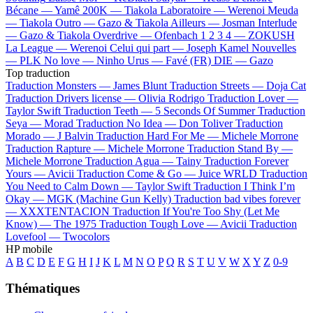
Bécane —
Yamê
200K —
Tiakola
Laboratoire —
Werenoi
Meuda
—
Tiakola
Outro —
Gazo & Tiakola
Ailleurs —
Josman
Interlude
—
Gazo & Tiakola
Overdrive —
Ofenbach
1 2 3 4 —
ZOKUSH
La League —
Werenoi
Celui qui part —
Joseph Kamel
Nouvelles
—
PLK
No love —
Ninho
Urus —
Favé (FR)
DIE —
Gazo
Top traduction
Traduction Monsters —
James Blunt
Traduction Streets —
Doja Cat
Traduction Drivers license —
Olivia Rodrigo
Traduction Lover —
Taylor Swift
Traduction Teeth —
5 Seconds Of Summer
Traduction
Seya —
Morad
Traduction No Idea —
Don Toliver
Traduction
Morado —
J Balvin
Traduction Hard For Me —
Michele Morrone
Traduction Rapture —
Michele Morrone
Traduction Stand By —
Michele Morrone
Traduction Agua —
Tainy
Traduction Forever
Yours —
Avicii
Traduction Come & Go —
Juice WRLD
Traduction
You Need to Calm Down —
Taylor Swift
Traduction I Think I’m
Okay —
MGK (Machine Gun Kelly)
Traduction bad vibes forever
—
XXXTENTACION
Traduction If You're Too Shy (Let Me
Know) —
The 1975
Traduction Tough Love —
Avicii
Traduction
Lovefool —
Twocolors
HP mobile
A
B
C
D
E
F
G
H
I
J
K
L
M
N
O
P
Q
R
S
T
U
V
W
X
Y
Z
0-9
Thématiques