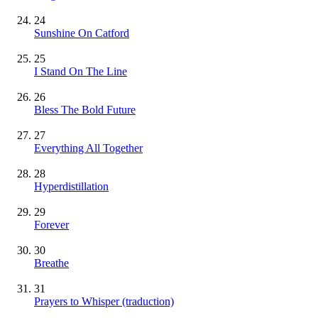
24
Sunshine On Catford
25
I Stand On The Line
26
Bless The Bold Future
27
Everything All Together
28
Hyperdistillation
29
Forever
30
Breathe
31
Prayers to Whisper (traduction)