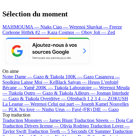
Sélection du moment
MAHMOUMA — Niaks
Ciao — Werenoi
Shavkat — Freeze
Corleone
Hrtbrk #2 — Kaza
Cosmos — Oboy
Joli — Zed
On aime
Notre Dame —
Gazo & Tiakola
100K —
Gazo
Casanova —
Soolking
Laisse Moi —
KeBlack
Saiyan —
Heuss L'enfoiré
Bécane —
Yamê
200K —
Tiakola
Laboratoire —
Werenoi
Meuda
—
Tiakola
Outro —
Gazo & Tiakola
Ailleurs —
Josman
Interlude
—
Gazo & Tiakola
Overdrive —
Ofenbach
1 2 3 4 —
ZOKUSH
La League —
Werenoi
Celui qui part —
Joseph Kamel
Nouvelles
—
PLK
No love —
Ninho
Urus —
Favé (FR)
DIE —
Gazo
Top traduction
Traduction Monsters —
James Blunt
Traduction Streets —
Doja Cat
Traduction Drivers license —
Olivia Rodrigo
Traduction Lover —
Taylor Swift
Traduction Teeth —
5 Seconds Of Summer
Traduction