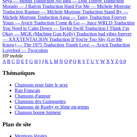
Seya —
Morad
Traduction No Idea —
Don Toliver
Traduction
Morado —
J Balvin
Traduction Hard For Me —
Michele Morrone
Traduction Rapture —
Michele Morrone
Traduction Stand By —
Michele Morrone
Traduction Agua —
Tainy
Traduction Forever
Yours —
Avicii
Traduction Come & Go —
Juice WRLD
Traduction
You Need to Calm Down —
Taylor Swift
Traduction I Think I’m
Okay —
MGK (Machine Gun Kelly)
Traduction bad vibes forever
—
XXXTENTACION
Traduction If You're Too Shy (Let Me
Know) —
The 1975
Traduction Tough Love —
Avicii
Traduction
Lovefool —
Twocolors
HP mobile
A
B
C
D
E
F
G
H
I
J
K
L
M
N
O
P
Q
R
S
T
U
V
W
X
Y
Z
0-9
Thématiques
Chansons pour faire le sexe
Rap Français
Chansons d'amour
Chansons des Guinguettes
Chansons de Rugby et 3ème mi-temps
Chanson bonne humeur
Plan de site
Mentions légales