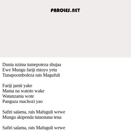
Dunia nzima tumepoteza shujaa
Ewe Mungu fariji mioyo yetu
Tunapoomboleza rais Magufuli
Fariji jamii yake
Mama na watoto wake
Watanzania wote
Panguza machozi yao
Safiri salama, rais Mafuguli wewe
Mungu akipenda tutaonana tena
Safiri salama, rais Mafuguli wewe