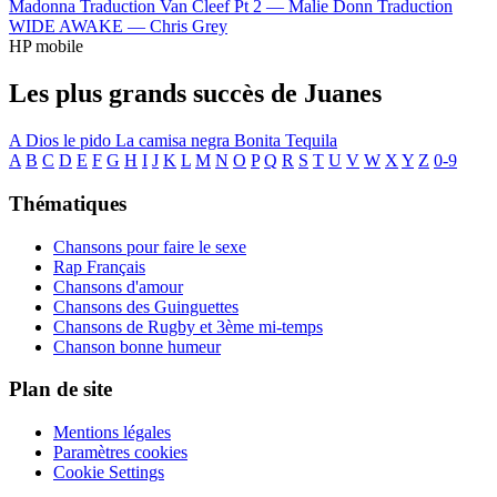
Madonna
Traduction Van Cleef Pt 2 —
Malie Donn
Traduction
WIDE AWAKE —
Chris Grey
HP mobile
Les plus grands succès de Juanes
A Dios le pido
La camisa negra
Bonita
Tequila
A
B
C
D
E
F
G
H
I
J
K
L
M
N
O
P
Q
R
S
T
U
V
W
X
Y
Z
0-9
Thématiques
Chansons pour faire le sexe
Rap Français
Chansons d'amour
Chansons des Guinguettes
Chansons de Rugby et 3ème mi-temps
Chanson bonne humeur
Plan de site
Mentions légales
Paramètres cookies
Cookie Settings