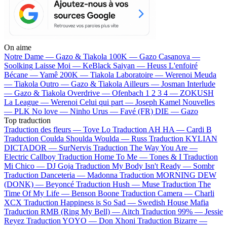
On aime
Notre Dame —
Gazo & Tiakola
100K —
Gazo
Casanova —
Soolking
Laisse Moi —
KeBlack
Saiyan —
Heuss L'enfoiré
Bécane —
Yamê
200K —
Tiakola
Laboratoire —
Werenoi
Meuda
—
Tiakola
Outro —
Gazo & Tiakola
Ailleurs —
Josman
Interlude
—
Gazo & Tiakola
Overdrive —
Ofenbach
1 2 3 4 —
ZOKUSH
La League —
Werenoi
Celui qui part —
Joseph Kamel
Nouvelles
—
PLK
No love —
Ninho
Urus —
Favé (FR)
DIE —
Gazo
Top traduction
Traduction des fleurs —
Tove Lo
Traduction AH HA —
Cardi B
Traduction Coulda Shoulda Woulda —
Russ
Traduction KYLIAN
DICTADOR —
SurNervis
Traduction The Way You Are —
Electric Callboy
Traduction Home To Me —
Tones & I
Traduction
Mi Chico —
DJ Goja
Traduction My Body Isn't Ready —
Sombr
Traduction Danceteria —
Madonna
Traduction MORNING DEW
(DONK) —
Beyoncé
Traduction Hush —
Muse
Traduction The
Time Of My Life —
Benson Boone
Traduction Camera —
Charli
XCX
Traduction Happiness is So Sad —
Swedish House Mafia
Traduction RMB (Ring My Bell) —
Aitch
Traduction 99% —
Jessie
Reyez
Traduction YOYO —
Don Xhoni
Traduction Bizarre —