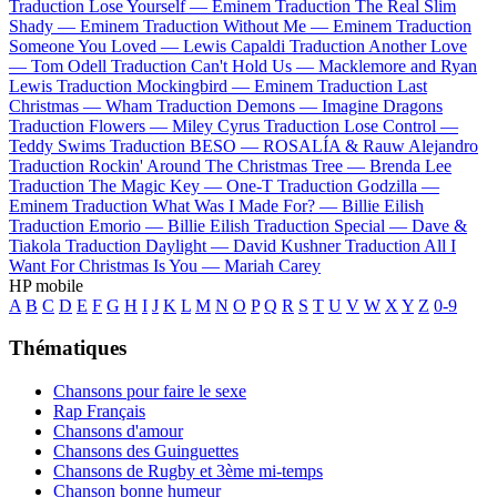
Traduction Lose Yourself —
Eminem
Traduction The Real Slim
Shady —
Eminem
Traduction Without Me —
Eminem
Traduction
Someone You Loved —
Lewis Capaldi
Traduction Another Love
—
Tom Odell
Traduction Can't Hold Us —
Macklemore and Ryan
Lewis
Traduction Mockingbird —
Eminem
Traduction Last
Christmas —
Wham
Traduction Demons —
Imagine Dragons
Traduction Flowers —
Miley Cyrus
Traduction Lose Control —
Teddy Swims
Traduction BESO —
ROSALÍA & Rauw Alejandro
Traduction Rockin' Around The Christmas Tree —
Brenda Lee
Traduction The Magic Key —
One-T
Traduction Godzilla —
Eminem
Traduction What Was I Made For? —
Billie Eilish
Traduction Emorio —
Billie Eilish
Traduction Special —
Dave &
Tiakola
Traduction Daylight —
David Kushner
Traduction All I
Want For Christmas Is You —
Mariah Carey
HP mobile
A
B
C
D
E
F
G
H
I
J
K
L
M
N
O
P
Q
R
S
T
U
V
W
X
Y
Z
0-9
Thématiques
Chansons pour faire le sexe
Rap Français
Chansons d'amour
Chansons des Guinguettes
Chansons de Rugby et 3ème mi-temps
Chanson bonne humeur