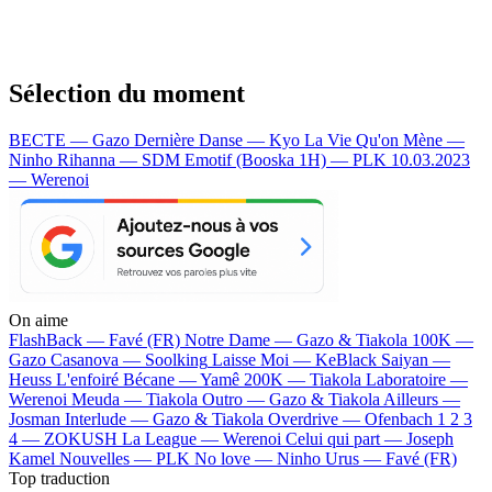
Sélection du moment
BECTE — Gazo
Dernière Danse — Kyo
La Vie Qu'on Mène —
Ninho
Rihanna — SDM
Emotif (Booska 1H) — PLK
10.03.2023
— Werenoi
On aime
FlashBack —
Favé (FR)
Notre Dame —
Gazo & Tiakola
100K —
Gazo
Casanova —
Soolking
Laisse Moi —
KeBlack
Saiyan —
Heuss L'enfoiré
Bécane —
Yamê
200K —
Tiakola
Laboratoire —
Werenoi
Meuda —
Tiakola
Outro —
Gazo & Tiakola
Ailleurs —
Josman
Interlude —
Gazo & Tiakola
Overdrive —
Ofenbach
1 2 3
4 —
ZOKUSH
La League —
Werenoi
Celui qui part —
Joseph
Kamel
Nouvelles —
PLK
No love —
Ninho
Urus —
Favé (FR)
Top traduction