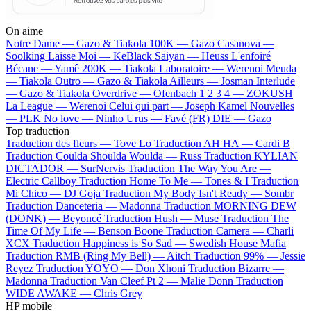
On aime
Notre Dame —
Gazo & Tiakola
100K —
Gazo
Casanova —
Soolking
Laisse Moi —
KeBlack
Saiyan —
Heuss L'enfoiré
Bécane —
Yamê
200K —
Tiakola
Laboratoire —
Werenoi
Meuda
—
Tiakola
Outro —
Gazo & Tiakola
Ailleurs —
Josman
Interlude
—
Gazo & Tiakola
Overdrive —
Ofenbach
1 2 3 4 —
ZOKUSH
La League —
Werenoi
Celui qui part —
Joseph Kamel
Nouvelles
—
PLK
No love —
Ninho
Urus —
Favé (FR)
DIE —
Gazo
Top traduction
Traduction des fleurs —
Tove Lo
Traduction AH HA —
Cardi B
Traduction Coulda Shoulda Woulda —
Russ
Traduction KYLIAN
DICTADOR —
SurNervis
Traduction The Way You Are —
Electric Callboy
Traduction Home To Me —
Tones & I
Traduction
Mi Chico —
DJ Goja
Traduction My Body Isn't Ready —
Sombr
Traduction Danceteria —
Madonna
Traduction MORNING DEW
(DONK) —
Beyoncé
Traduction Hush —
Muse
Traduction The
Time Of My Life —
Benson Boone
Traduction Camera —
Charli
XCX
Traduction Happiness is So Sad —
Swedish House Mafia
Traduction RMB (Ring My Bell) —
Aitch
Traduction 99% —
Jessie
Reyez
Traduction YOYO —
Don Xhoni
Traduction Bizarre —
Madonna
Traduction Van Cleef Pt 2 —
Malie Donn
Traduction
WIDE AWAKE —
Chris Grey
HP mobile