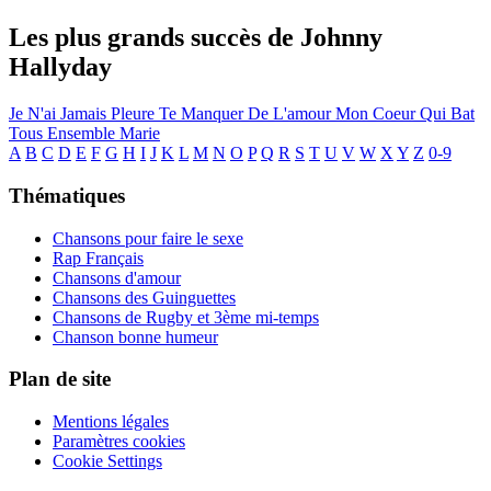
Les plus grands succès de Johnny
Hallyday
Je N'ai Jamais Pleure
Te Manquer
De L'amour
Mon Coeur Qui Bat
Tous Ensemble
Marie
A
B
C
D
E
F
G
H
I
J
K
L
M
N
O
P
Q
R
S
T
U
V
W
X
Y
Z
0-9
Thématiques
Chansons pour faire le sexe
Rap Français
Chansons d'amour
Chansons des Guinguettes
Chansons de Rugby et 3ème mi-temps
Chanson bonne humeur
Plan de site
Mentions légales
Paramètres cookies
Cookie Settings