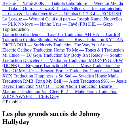
Bécane —
Yamê
200K —
Tiakola
Laboratoire —
Werenoi
Meuda
—
Tiakola
Outro —
Gazo & Tiakola
Ailleurs —
Josman
Interlude
—
Gazo & Tiakola
Overdrive —
Ofenbach
1 2 3 4 —
ZOKUSH
La League —
Werenoi
Celui qui part —
Joseph Kamel
Nouvelles
—
PLK
No love —
Ninho
Urus —
Favé (FR)
DIE —
Gazo
Top traduction
Traduction des fleurs —
Tove Lo
Traduction AH HA —
Cardi B
Traduction Coulda Shoulda Woulda —
Russ
Traduction KYLIAN
DICTADOR —
SurNervis
Traduction The Way You Are —
Electric Callboy
Traduction Home To Me —
Tones & I
Traduction
Mi Chico —
DJ Goja
Traduction My Body Isn't Ready —
Sombr
Traduction Danceteria —
Madonna
Traduction MORNING DEW
(DONK) —
Beyoncé
Traduction Hush —
Muse
Traduction The
Time Of My Life —
Benson Boone
Traduction Camera —
Charli
XCX
Traduction Happiness is So Sad —
Swedish House Mafia
Traduction RMB (Ring My Bell) —
Aitch
Traduction 99% —
Jessie
Reyez
Traduction YOYO —
Don Xhoni
Traduction Bizarre —
Madonna
Traduction Van Cleef Pt 2 —
Malie Donn
Traduction
WIDE AWAKE —
Chris Grey
HP mobile
Les plus grands succès de Johnny
Hallyday