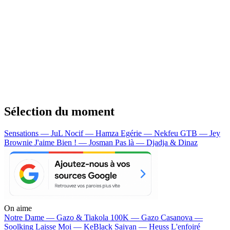
Sélection du moment
Sensations — JuL
Nocif — Hamza
Egérie — Nekfeu
GTB — Jey
Brownie
J'aime Bien ! — Josman
Pas là — Djadja & Dinaz
On aime
Notre Dame —
Gazo & Tiakola
100K —
Gazo
Casanova —
Soolking
Laisse Moi —
KeBlack
Saiyan —
Heuss L'enfoiré