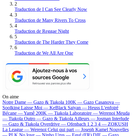
2
Traduction de I Can See Clearly Now
3
Traduction de Many Rivers To Cross
4
Traduction de Reggae Night
5
Traduction de The Harder They Come
6
Traduction de We All Are One
On aime
Notre Dame —
Gazo & Tiakola
100K —
Gazo
Casanova —
Soolking
Laisse Moi —
KeBlack
Saiyan —
Heuss L'enfoiré
Bécane —
Yamê
200K —
Tiakola
Laboratoire —
Werenoi
Meuda
—
Tiakola
Outro —
Gazo & Tiakola
Ailleurs —
Josman
Interlude
—
Gazo & Tiakola
Overdrive —
Ofenbach
1 2 3 4 —
ZOKUSH
La League —
Werenoi
Celui qui part —
Joseph Kamel
Nouvelles
—
PLK
No love —
Ninho
Urus —
Favé (FR)
DIE —
Gazo