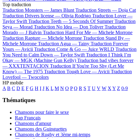
Top traduction
Traduction Monsters —
James Blunt
Traduction Streets —
Doja Cat
Traduction Drivers license —
Olivia Rodrigo
Traduction Lover —
Taylor Swift
Traduction Teeth —
5 Seconds Of Summer
Traduction
Seya —
Morad
Traduction No Idea —
Don Toliver
Traduction
Morado —
J Balvin
Traduction Hard For Me —
Michele Morrone
Traduction Rapture —
Michele Morrone
Traduction Stand By —
Michele Morrone
Traduction Agua —
Tainy
Traduction Forever
Yours —
Avicii
Traduction Come & Go —
Juice WRLD
Traduction
You Need to Calm Down —
Taylor Swift
Traduction I Think I’m
Okay —
MGK (Machine Gun Kelly)
Traduction bad vibes forever
—
XXXTENTACION
Traduction If You're Too Shy (Let Me
Know) —
The 1975
Traduction Tough Love —
Avicii
Traduction
Lovefool —
Twocolors
HP mobile
A
B
C
D
E
F
G
H
I
J
K
L
M
N
O
P
Q
R
S
T
U
V
W
X
Y
Z
0-9
Thématiques
Chansons pour faire le sexe
Rap Français
Chansons d'amour
Chansons des Guinguettes
Chansons de Rugby et 3ème mi-temps