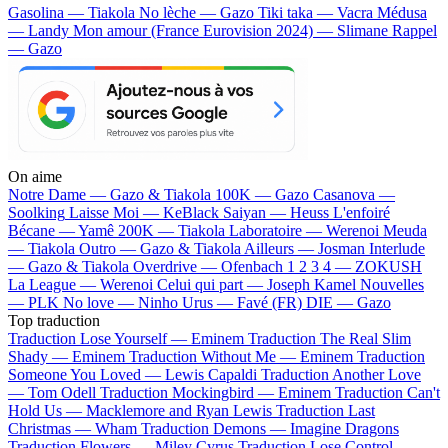
Gasolina — Tiakola
No lèche — Gazo
Tiki taka — Vacra
Médusa
— Landy
Mon amour (France Eurovision 2024) — Slimane
Rappel
— Gazo
On aime
Notre Dame —
Gazo & Tiakola
100K —
Gazo
Casanova —
Soolking
Laisse Moi —
KeBlack
Saiyan —
Heuss L'enfoiré
Bécane —
Yamê
200K —
Tiakola
Laboratoire —
Werenoi
Meuda
—
Tiakola
Outro —
Gazo & Tiakola
Ailleurs —
Josman
Interlude
—
Gazo & Tiakola
Overdrive —
Ofenbach
1 2 3 4 —
ZOKUSH
La League —
Werenoi
Celui qui part —
Joseph Kamel
Nouvelles
—
PLK
No love —
Ninho
Urus —
Favé (FR)
DIE —
Gazo
Top traduction
Traduction Lose Yourself —
Eminem
Traduction The Real Slim
Shady —
Eminem
Traduction Without Me —
Eminem
Traduction
Someone You Loved —
Lewis Capaldi
Traduction Another Love
—
Tom Odell
Traduction Mockingbird —
Eminem
Traduction Can't
Hold Us —
Macklemore and Ryan Lewis
Traduction Last
Christmas —
Wham
Traduction Demons —
Imagine Dragons
Traduction Flowers —
Miley Cyrus
Traduction Lose Control —