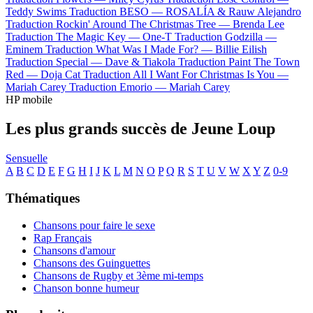
Teddy Swims
Traduction BESO —
ROSALÍA & Rauw Alejandro
Traduction Rockin' Around The Christmas Tree —
Brenda Lee
Traduction The Magic Key —
One-T
Traduction Godzilla —
Eminem
Traduction What Was I Made For? —
Billie Eilish
Traduction Special —
Dave & Tiakola
Traduction Paint The Town
Red —
Doja Cat
Traduction All I Want For Christmas Is You —
Mariah Carey
Traduction Emorio —
Mariah Carey
HP mobile
Les plus grands succès de Jeune Loup
Sensuelle
A
B
C
D
E
F
G
H
I
J
K
L
M
N
O
P
Q
R
S
T
U
V
W
X
Y
Z
0-9
Thématiques
Chansons pour faire le sexe
Rap Français
Chansons d'amour
Chansons des Guinguettes
Chansons de Rugby et 3ème mi-temps
Chanson bonne humeur