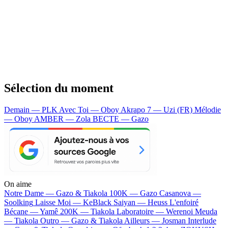
Sélection du moment
Demain — PLK
Avec Toi — Oboy
Akrapo 7 — Uzi (FR)
Mélodie
— Oboy
AMBER — Zola
BECTE — Gazo
On aime
Notre Dame —
Gazo & Tiakola
100K —
Gazo
Casanova —
Soolking
Laisse Moi —
KeBlack
Saiyan —
Heuss L'enfoiré
Bécane —
Yamê
200K —
Tiakola
Laboratoire —
Werenoi
Meuda
—
Tiakola
Outro —
Gazo & Tiakola
Ailleurs —
Josman
Interlude