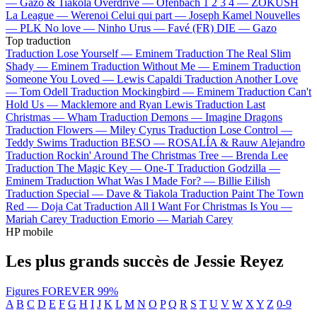
—
Gazo & Tiakola
Overdrive —
Ofenbach
1 2 3 4 —
ZOKUSH
La League —
Werenoi
Celui qui part —
Joseph Kamel
Nouvelles
—
PLK
No love —
Ninho
Urus —
Favé (FR)
DIE —
Gazo
Top traduction
Traduction Lose Yourself —
Eminem
Traduction The Real Slim
Shady —
Eminem
Traduction Without Me —
Eminem
Traduction
Someone You Loved —
Lewis Capaldi
Traduction Another Love
—
Tom Odell
Traduction Mockingbird —
Eminem
Traduction Can't
Hold Us —
Macklemore and Ryan Lewis
Traduction Last
Christmas —
Wham
Traduction Demons —
Imagine Dragons
Traduction Flowers —
Miley Cyrus
Traduction Lose Control —
Teddy Swims
Traduction BESO —
ROSALÍA & Rauw Alejandro
Traduction Rockin' Around The Christmas Tree —
Brenda Lee
Traduction The Magic Key —
One-T
Traduction Godzilla —
Eminem
Traduction What Was I Made For? —
Billie Eilish
Traduction Special —
Dave & Tiakola
Traduction Paint The Town
Red —
Doja Cat
Traduction All I Want For Christmas Is You —
Mariah Carey
Traduction Emorio —
Mariah Carey
HP mobile
Les plus grands succès de Jessie Reyez
Figures
FOREVER
99%
A
B
C
D
E
F
G
H
I
J
K
L
M
N
O
P
Q
R
S
T
U
V
W
X
Y
Z
0-9