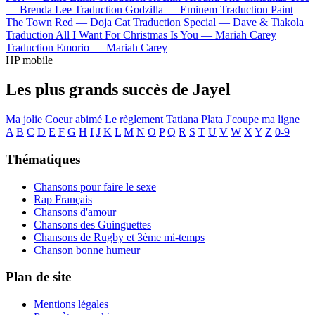
—
Brenda Lee
Traduction Godzilla —
Eminem
Traduction Paint
The Town Red —
Doja Cat
Traduction Special —
Dave & Tiakola
Traduction All I Want For Christmas Is You —
Mariah Carey
Traduction Emorio —
Mariah Carey
HP mobile
Les plus grands succès de Jayel
Ma jolie
Coeur abimé
Le règlement
Tatiana
Plata
J'coupe ma ligne
A
B
C
D
E
F
G
H
I
J
K
L
M
N
O
P
Q
R
S
T
U
V
W
X
Y
Z
0-9
Thématiques
Chansons pour faire le sexe
Rap Français
Chansons d'amour
Chansons des Guinguettes
Chansons de Rugby et 3ème mi-temps
Chanson bonne humeur
Plan de site
Mentions légales