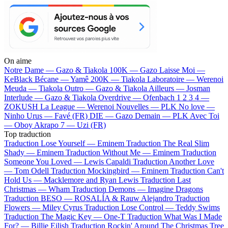
On aime
Notre Dame —
Gazo & Tiakola
100K —
Gazo
Laisse Moi —
KeBlack
Bécane —
Yamê
200K —
Tiakola
Laboratoire —
Werenoi
Meuda —
Tiakola
Outro —
Gazo & Tiakola
Ailleurs —
Josman
Interlude —
Gazo & Tiakola
Overdrive —
Ofenbach
1 2 3 4 —
ZOKUSH
La League —
Werenoi
Nouvelles —
PLK
No love —
Ninho
Urus —
Favé (FR)
DIE —
Gazo
Demain —
PLK
Avec Toi
—
Oboy
Akrapo 7 —
Uzi (FR)
Top traduction
Traduction Lose Yourself —
Eminem
Traduction The Real Slim
Shady —
Eminem
Traduction Without Me —
Eminem
Traduction
Someone You Loved —
Lewis Capaldi
Traduction Another Love
—
Tom Odell
Traduction Mockingbird —
Eminem
Traduction Can't
Hold Us —
Macklemore and Ryan Lewis
Traduction Last
Christmas —
Wham
Traduction Demons —
Imagine Dragons
Traduction BESO —
ROSALÍA & Rauw Alejandro
Traduction
Flowers —
Miley Cyrus
Traduction Lose Control —
Teddy Swims
Traduction The Magic Key —
One-T
Traduction What Was I Made
For? —
Billie Eilish
Traduction Rockin' Around The Christmas Tree