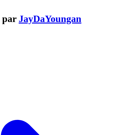
t par
JayDaYoungan