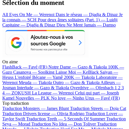
Sélection du moment
All Eyes On Me — Werenoi
Dans le réseau — Djadja & Dinaz
Je
la connais — SCH
Pour deux âmes solitaires (Part. 1) — Luidji
Capitaine — Djadja & Dinaz
Dieu Ne Ment Jamais — Damso
On aime
FlashBack —
Favé (FR)
Notre Dame —
Gazo & Tiakola
100K —
Gazo
Casanova —
Soolking
Laisse Moi —
KeBlack
Saiyan —
Heuss L'enfoiré
Bécane —
Yamê
200K —
Tiakola
Laboratoire —
Werenoi
Meuda —
Tiakola
Outro —
Gazo & Tiakola
Ailleurs —
Josman
Interlude —
Gazo & Tiakola
Overdrive —
Ofenbach
1 2 3
4 —
ZOKUSH
La League —
Werenoi
Celui qui part —
Joseph
Kamel
Nouvelles —
PLK
No love —
Ninho
Urus —
Favé (FR)
Top traduction
Traduction Monsters —
James Blunt
Traduction Streets —
Doja Cat
Traduction Drivers license —
Olivia Rodrigo
Traduction Lover —
Taylor Swift
Traduction Teeth —
5 Seconds Of Summer
Traduction
Seya —
Morad
Traduction No Idea —
Don Toliver
Traduction