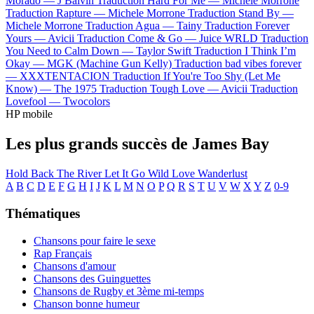
Morado —
J Balvin
Traduction Hard For Me —
Michele Morrone
Traduction Rapture —
Michele Morrone
Traduction Stand By —
Michele Morrone
Traduction Agua —
Tainy
Traduction Forever
Yours —
Avicii
Traduction Come & Go —
Juice WRLD
Traduction
You Need to Calm Down —
Taylor Swift
Traduction I Think I’m
Okay —
MGK (Machine Gun Kelly)
Traduction bad vibes forever
—
XXXTENTACION
Traduction If You're Too Shy (Let Me
Know) —
The 1975
Traduction Tough Love —
Avicii
Traduction
Lovefool —
Twocolors
HP mobile
Les plus grands succès de James Bay
Hold Back The River
Let It Go
Wild Love
Wanderlust
A
B
C
D
E
F
G
H
I
J
K
L
M
N
O
P
Q
R
S
T
U
V
W
X
Y
Z
0-9
Thématiques
Chansons pour faire le sexe
Rap Français
Chansons d'amour
Chansons des Guinguettes
Chansons de Rugby et 3ème mi-temps
Chanson bonne humeur