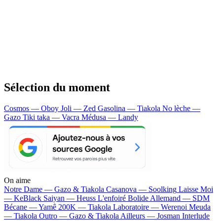
Sélection du moment
Cosmos — Oboy
Joli — Zed
Gasolina — Tiakola
No lèche —
Gazo
Tiki taka — Vacra
Médusa — Landy
On aime
Notre Dame —
Gazo & Tiakola
Casanova —
Soolking
Laisse Moi
—
KeBlack
Saiyan —
Heuss L'enfoiré
Bolide Allemand —
SDM
Bécane —
Yamê
200K —
Tiakola
Laboratoire —
Werenoi
Meuda
—
Tiakola
Outro —
Gazo & Tiakola
Ailleurs —
Josman
Interlude