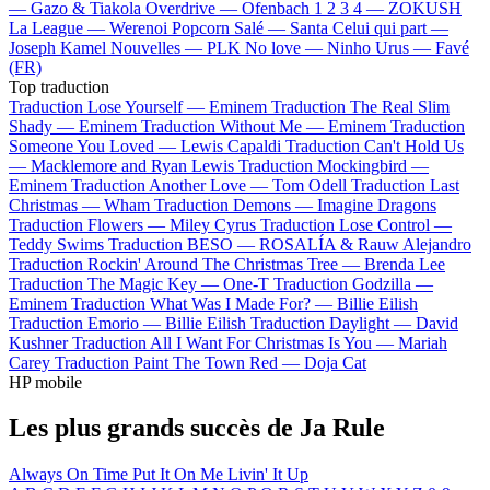
—
Gazo & Tiakola
Overdrive —
Ofenbach
1 2 3 4 —
ZOKUSH
La League —
Werenoi
Popcorn Salé —
Santa
Celui qui part —
Joseph Kamel
Nouvelles —
PLK
No love —
Ninho
Urus —
Favé
(FR)
Top traduction
Traduction Lose Yourself —
Eminem
Traduction The Real Slim
Shady —
Eminem
Traduction Without Me —
Eminem
Traduction
Someone You Loved —
Lewis Capaldi
Traduction Can't Hold Us
—
Macklemore and Ryan Lewis
Traduction Mockingbird —
Eminem
Traduction Another Love —
Tom Odell
Traduction Last
Christmas —
Wham
Traduction Demons —
Imagine Dragons
Traduction Flowers —
Miley Cyrus
Traduction Lose Control —
Teddy Swims
Traduction BESO —
ROSALÍA & Rauw Alejandro
Traduction Rockin' Around The Christmas Tree —
Brenda Lee
Traduction The Magic Key —
One-T
Traduction Godzilla —
Eminem
Traduction What Was I Made For? —
Billie Eilish
Traduction Emorio —
Billie Eilish
Traduction Daylight —
David
Kushner
Traduction All I Want For Christmas Is You —
Mariah
Carey
Traduction Paint The Town Red —
Doja Cat
HP mobile
Les plus grands succès de Ja Rule
Always On Time
Put It On Me
Livin' It Up