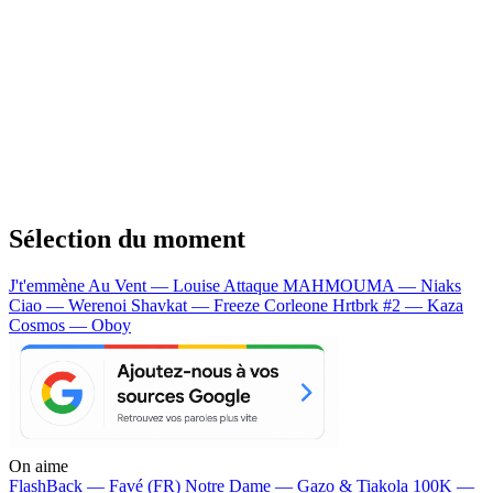
Sélection du moment
J't'emmène Au Vent — Louise Attaque
MAHMOUMA — Niaks
Ciao — Werenoi
Shavkat — Freeze Corleone
Hrtbrk #2 — Kaza
Cosmos — Oboy
On aime
FlashBack —
Favé (FR)
Notre Dame —
Gazo & Tiakola
100K —