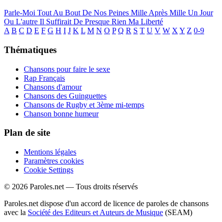
Parle-Moi
Tout Au Bout De Nos Peines
Mille Après Mille
Un Jour
Ou L'autre
Il Suffirait De Presque Rien
Ma Liberté
A
B
C
D
E
F
G
H
I
J
K
L
M
N
O
P
Q
R
S
T
U
V
W
X
Y
Z
0-9
Thématiques
Chansons pour faire le sexe
Rap Français
Chansons d'amour
Chansons des Guinguettes
Chansons de Rugby et 3ème mi-temps
Chanson bonne humeur
Plan de site
Mentions légales
Paramètres cookies
Cookie Settings
© 2026 Paroles.net — Tous droits réservés
Paroles.net dispose d'un accord de licence de paroles de chansons
avec la
Société des Editeurs et Auteurs de Musique
(SEAM)