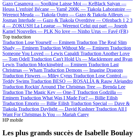
Gazo
Casanova —
Soolking
Laisse Moi —
KeBlack
Saiyan —
Heuss L'enfoiré
Bécane —
Yamê
200K —
Tiakola
Laboratoire —
Werenoi
Meuda —
Tiakola
Outro —
Gazo & Tiakola
Ailleurs —
Josman
Interlude —
Gazo & Tiakola
Overdrive —
Ofenbach
1 2 3
4 —
ZOKUSH
La League —
Werenoi
Celui qui part —
Joseph
Kamel
Nouvelles —
PLK
No love —
Ninho
Urus —
Favé (FR)
Top traduction
Traduction Lose Yourself —
Eminem
Traduction The Real Slim
Shady —
Eminem
Traduction Without Me —
Eminem
Traduction
Someone You Loved —
Lewis Capaldi
Traduction Another Love
—
Tom Odell
Traduction Can't Hold Us —
Macklemore and Ryan
Lewis
Traduction Mockingbird —
Eminem
Traduction Last
Christmas —
Wham
Traduction Demons —
Imagine Dragons
Traduction Flowers —
Miley Cyrus
Traduction Lose Control —
Teddy Swims
Traduction BESO —
ROSALÍA & Rauw Alejandro
Traduction Rockin' Around The Christmas Tree —
Brenda Lee
Traduction The Magic Key —
One-T
Traduction Godzilla —
Eminem
Traduction What Was I Made For? —
Billie Eilish
Traduction Emorio —
Billie Eilish
Traduction Special —
Dave &
Tiakola
Traduction Daylight —
David Kushner
Traduction All I
Want For Christmas Is You —
Mariah Carey
HP mobile
Les plus grands succès de Isabelle Boulay