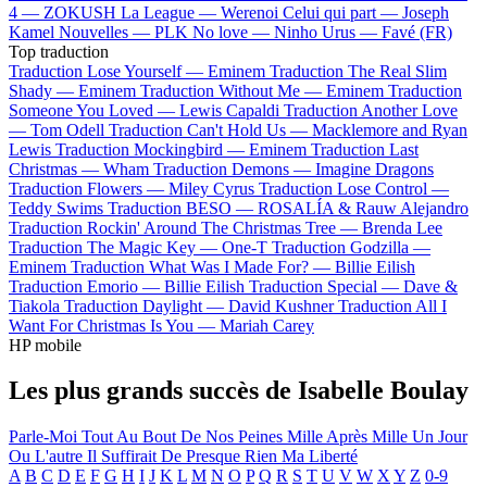
4 —
ZOKUSH
La League —
Werenoi
Celui qui part —
Joseph
Kamel
Nouvelles —
PLK
No love —
Ninho
Urus —
Favé (FR)
Top traduction
Traduction Lose Yourself —
Eminem
Traduction The Real Slim
Shady —
Eminem
Traduction Without Me —
Eminem
Traduction
Someone You Loved —
Lewis Capaldi
Traduction Another Love
—
Tom Odell
Traduction Can't Hold Us —
Macklemore and Ryan
Lewis
Traduction Mockingbird —
Eminem
Traduction Last
Christmas —
Wham
Traduction Demons —
Imagine Dragons
Traduction Flowers —
Miley Cyrus
Traduction Lose Control —
Teddy Swims
Traduction BESO —
ROSALÍA & Rauw Alejandro
Traduction Rockin' Around The Christmas Tree —
Brenda Lee
Traduction The Magic Key —
One-T
Traduction Godzilla —
Eminem
Traduction What Was I Made For? —
Billie Eilish
Traduction Emorio —
Billie Eilish
Traduction Special —
Dave &
Tiakola
Traduction Daylight —
David Kushner
Traduction All I
Want For Christmas Is You —
Mariah Carey
HP mobile
Les plus grands succès de Isabelle Boulay
Parle-Moi
Tout Au Bout De Nos Peines
Mille Après Mille
Un Jour
Ou L'autre
Il Suffirait De Presque Rien
Ma Liberté
A
B
C
D
E
F
G
H
I
J
K
L
M
N
O
P
Q
R
S
T
U
V
W
X
Y
Z
0-9