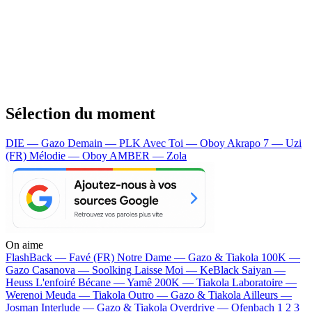
Sélection du moment
DIE — Gazo
Demain — PLK
Avec Toi — Oboy
Akrapo 7 — Uzi
(FR)
Mélodie — Oboy
AMBER — Zola
On aime
FlashBack —
Favé (FR)
Notre Dame —
Gazo & Tiakola
100K —
Gazo
Casanova —
Soolking
Laisse Moi —
KeBlack
Saiyan —
Heuss L'enfoiré
Bécane —
Yamê
200K —
Tiakola
Laboratoire —
Werenoi
Meuda —
Tiakola
Outro —
Gazo & Tiakola
Ailleurs —
Josman
Interlude —
Gazo & Tiakola
Overdrive —
Ofenbach
1 2 3