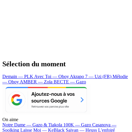
Sélection du moment
Demain — PLK
Avec Toi — Oboy
Akrapo 7 — Uzi (FR)
Mélodie
— Oboy
AMBER — Zola
BECTE — Gazo
On aime
Notre Dame —
Gazo & Tiakola
100K —
Gazo
Casanova —
Soolking
Laisse Moi —
KeBlack
Saiyan —
Heuss L'enfoiré