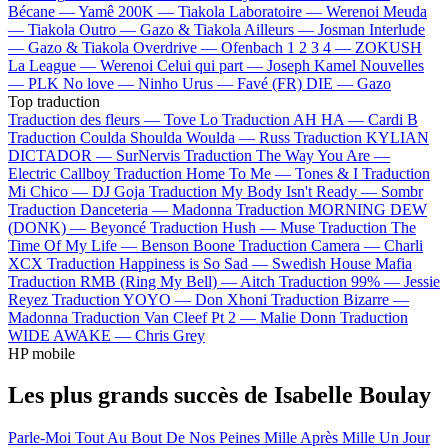
Bécane —
Yamê
200K —
Tiakola
Laboratoire —
Werenoi
Meuda
—
Tiakola
Outro —
Gazo & Tiakola
Ailleurs —
Josman
Interlude
—
Gazo & Tiakola
Overdrive —
Ofenbach
1 2 3 4 —
ZOKUSH
La League —
Werenoi
Celui qui part —
Joseph Kamel
Nouvelles
—
PLK
No love —
Ninho
Urus —
Favé (FR)
DIE —
Gazo
Top traduction
Traduction des fleurs —
Tove Lo
Traduction AH HA —
Cardi B
Traduction Coulda Shoulda Woulda —
Russ
Traduction KYLIAN
DICTADOR —
SurNervis
Traduction The Way You Are —
Electric Callboy
Traduction Home To Me —
Tones & I
Traduction
Mi Chico —
DJ Goja
Traduction My Body Isn't Ready —
Sombr
Traduction Danceteria —
Madonna
Traduction MORNING DEW
(DONK) —
Beyoncé
Traduction Hush —
Muse
Traduction The
Time Of My Life —
Benson Boone
Traduction Camera —
Charli
XCX
Traduction Happiness is So Sad —
Swedish House Mafia
Traduction RMB (Ring My Bell) —
Aitch
Traduction 99% —
Jessie
Reyez
Traduction YOYO —
Don Xhoni
Traduction Bizarre —
Madonna
Traduction Van Cleef Pt 2 —
Malie Donn
Traduction
WIDE AWAKE —
Chris Grey
HP mobile
Les plus grands succès de Isabelle Boulay
Parle-Moi
Tout Au Bout De Nos Peines
Mille Après Mille
Un Jour