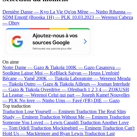
Dernière Danse — Kyo
La Vie Qu'on Mène — Ninho
Rihanna —
SDM
Emotif (Booska 1H) — PLK
10.03.2023 — Werenoi
Cabeza
— Oboy
On aime
Notre Dame —
Gazo & Tiakola
100K —
Gazo
Casanova —
Soolking
Laisse Moi —
KeBlack
Saiyan —
Heuss L'enfoiré
Bécane —
Yamê
200K —
Tiakola
Laboratoire —
Werenoi
Meuda
—
Tiakola
Outro —
Gazo & Tiakola
Ailleurs —
Josman
Interlude
—
Gazo & Tiakola
Overdrive —
Ofenbach
1 2 3 4 —
ZOKUSH
La League —
Werenoi
Celui qui part —
Joseph Kamel
Nouvelles
—
PLK
No love —
Ninho
Urus —
Favé (FR)
DIE —
Gazo
Top traduction
Traduction Lose Yourself —
Eminem
Traduction The Real Slim
Shady —
Eminem
Traduction Without Me —
Eminem
Traduction
Someone You Loved —
Lewis Capaldi
Traduction Another Love
—
Tom Odell
Traduction Mockingbird —
Eminem
Traduction Can't
Hold Us —
Macklemore and Ryan Lewis
Traduction Last