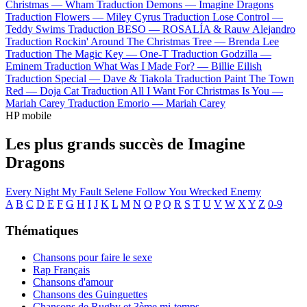
Christmas —
Wham
Traduction Demons —
Imagine Dragons
Traduction Flowers —
Miley Cyrus
Traduction Lose Control —
Teddy Swims
Traduction BESO —
ROSALÍA & Rauw Alejandro
Traduction Rockin' Around The Christmas Tree —
Brenda Lee
Traduction The Magic Key —
One-T
Traduction Godzilla —
Eminem
Traduction What Was I Made For? —
Billie Eilish
Traduction Special —
Dave & Tiakola
Traduction Paint The Town
Red —
Doja Cat
Traduction All I Want For Christmas Is You —
Mariah Carey
Traduction Emorio —
Mariah Carey
HP mobile
Les plus grands succès de Imagine
Dragons
Every Night
My Fault
Selene
Follow You
Wrecked
Enemy
A
B
C
D
E
F
G
H
I
J
K
L
M
N
O
P
Q
R
S
T
U
V
W
X
Y
Z
0-9
Thématiques
Chansons pour faire le sexe
Rap Français
Chansons d'amour
Chansons des Guinguettes
Chansons de Rugby et 3ème mi-temps