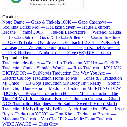
On aime
Notre Dame —
Gazo & Tiakola
100K —
Gazo
Casanova —
Soolking
Laisse Moi —
KeBlack
Saiyan —
Heuss L'enfoiré
Bécane —
Yamê
200K —
Tiakola
Laboratoire —
Werenoi
Meuda
—
Tiakola
Outro —
Gazo & Tiakola
Ailleurs —
Josman
Interlude
—
Gazo & Tiakola
Overdrive —
Ofenbach
1 2 3 4 —
ZOKUSH
La League —
Werenoi
Celui qui part —
Joseph Kamel
Nouvelles
—
PLK
No love —
Ninho
Urus —
Favé (FR)
DIE —
Gazo
Top traduction
Traduction des fleurs —
Tove Lo
Traduction AH HA —
Cardi B
Traduction Coulda Shoulda Woulda —
Russ
Traduction KYLIAN
DICTADOR —
SurNervis
Traduction The Way You Are —
Electric Callboy
Traduction Home To Me —
Tones & I
Traduction
Mi Chico —
DJ Goja
Traduction My Body Isn't Ready —
Sombr
Traduction Danceteria —
Madonna
Traduction MORNING DEW
(DONK) —
Beyoncé
Traduction Hush —
Muse
Traduction The
Time Of My Life —
Benson Boone
Traduction Camera —
Charli
XCX
Traduction Happiness is So Sad —
Swedish House Mafia
Traduction RMB (Ring My Bell) —
Aitch
Traduction 99% —
Jessie
Reyez
Traduction YOYO —
Don Xhoni
Traduction Bizarre —
Madonna
Traduction Van Cleef Pt 2 —
Malie Donn
Traduction
WIDE AWAKE —
Chris Grey