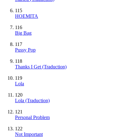
115
HOEMITA
116
Big Bag
117
Pussy Pop
118
Thanks I Get (Traduction)
119
Lola
120
Lola (Traduction)
121
Personal Problem
122
Not Important