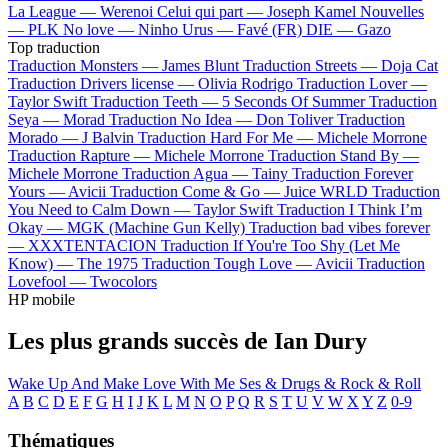
La League —
Werenoi
Celui qui part —
Joseph Kamel
Nouvelles
—
PLK
No love —
Ninho
Urus —
Favé (FR)
DIE —
Gazo
Top traduction
Traduction Monsters —
James Blunt
Traduction Streets —
Doja Cat
Traduction Drivers license —
Olivia Rodrigo
Traduction Lover —
Taylor Swift
Traduction Teeth —
5 Seconds Of Summer
Traduction
Seya —
Morad
Traduction No Idea —
Don Toliver
Traduction
Morado —
J Balvin
Traduction Hard For Me —
Michele Morrone
Traduction Rapture —
Michele Morrone
Traduction Stand By —
Michele Morrone
Traduction Agua —
Tainy
Traduction Forever
Yours —
Avicii
Traduction Come & Go —
Juice WRLD
Traduction
You Need to Calm Down —
Taylor Swift
Traduction I Think I’m
Okay —
MGK (Machine Gun Kelly)
Traduction bad vibes forever
—
XXXTENTACION
Traduction If You're Too Shy (Let Me
Know) —
The 1975
Traduction Tough Love —
Avicii
Traduction
Lovefool —
Twocolors
HP mobile
Les plus grands succès de Ian Dury
Wake Up And Make Love With Me
Ses & Drugs & Rock & Roll
A
B
C
D
E
F
G
H
I
J
K
L
M
N
O
P
Q
R
S
T
U
V
W
X
Y
Z
0-9
Thématiques