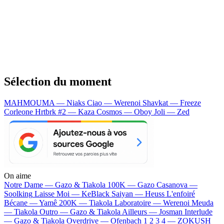
Sélection du moment
MAHMOUMA — Niaks
Ciao — Werenoi
Shavkat — Freeze
Corleone
Hrtbrk #2 — Kaza
Cosmos — Oboy
Joli — Zed
On aime
Notre Dame —
Gazo & Tiakola
100K —
Gazo
Casanova —
Soolking
Laisse Moi —
KeBlack
Saiyan —
Heuss L'enfoiré
Bécane —
Yamê
200K —
Tiakola
Laboratoire —
Werenoi
Meuda
—
Tiakola
Outro —
Gazo & Tiakola
Ailleurs —
Josman
Interlude
—
Gazo & Tiakola
Overdrive —
Ofenbach
1 2 3 4 —
ZOKUSH