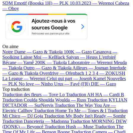
SDM
Emotif (Booska 1H) — PLK
10.03.2023 — Werenoi
Cabeza
— Oboy
On aime
Notre Dame —
Gazo & Tiakola
100K —
Gazo
Casanova —
Soolking
Laisse Moi —
KeBlack
Saiyan —
Heuss L'enfoiré
Bécane —
Yamê
200K —
Tiakola
Laboratoire —
Werenoi
Meuda
—
Tiakola
Outro —
Gazo & Tiakola
Ailleurs —
Josman
Interlude
—
Gazo & Tiakola
Overdrive —
Ofenbach
1 2 3 4 —
ZOKUSH
La League —
Werenoi
Celui qui part —
Joseph Kamel
Nouvelles
—
PLK
No love —
Ninho
Urus —
Favé (FR)
DIE —
Gazo
Top traduction
Traduction des fleurs —
Tove Lo
Traduction AH HA —
Cardi B
Traduction Coulda Shoulda Woulda —
Russ
Traduction KYLIAN
DICTADOR —
SurNervis
Traduction The Way You Are —
Electric Callboy
Traduction Home To Me —
Tones & I
Traduction
Mi Chico —
DJ Goja
Traduction My Body Isn't Ready —
Sombr
Traduction Danceteria —
Madonna
Traduction MORNING DEW
(DONK) —
Beyoncé
Traduction Hush —
Muse
Traduction The
Time Of My Life —
Benson Boone
Traduction Camera —
Charli