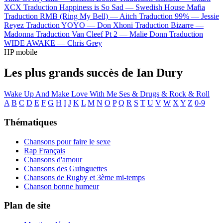
XCX
Traduction Happiness is So Sad —
Swedish House Mafia
Traduction RMB (Ring My Bell) —
Aitch
Traduction 99% —
Jessie
Reyez
Traduction YOYO —
Don Xhoni
Traduction Bizarre —
Madonna
Traduction Van Cleef Pt 2 —
Malie Donn
Traduction
WIDE AWAKE —
Chris Grey
HP mobile
Les plus grands succès de Ian Dury
Wake Up And Make Love With Me
Ses & Drugs & Rock & Roll
A
B
C
D
E
F
G
H
I
J
K
L
M
N
O
P
Q
R
S
T
U
V
W
X
Y
Z
0-9
Thématiques
Chansons pour faire le sexe
Rap Français
Chansons d'amour
Chansons des Guinguettes
Chansons de Rugby et 3ème mi-temps
Chanson bonne humeur
Plan de site