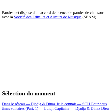
Paroles.net dispose d'un accord de licence de paroles de chansons
avec la
Société des Editeurs et Auteurs de Musique
(SEAM)
Sélection du moment
Dans le réseau — Djadja & Dinaz
Je la connais — SCH
Pour deux
âmes solitaires (Part. 1) — Luidji
Capitaine — Djadja & Dinaz
Dieu