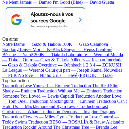
Ne Ment Jamais — Damso
I'm Good (Blue) — David Guetta
On aime
Notre Dame —
Gazo & Tiakola
100K —
Gazo
Casanova —
Soolking
Laisse Moi —
KeBlack
Saiyan —
Heuss L'enfoiré
Bécane —
Yamê
200K —
Tiakola
Laboratoire —
Werenoi
Meuda
—
Tiakola
Outro —
Gazo & Tiakola
Ailleurs —
Josman
Interlude
—
Gazo & Tiakola
Overdrive —
Ofenbach
1 2 3 4 —
ZOKUSH
La League —
Werenoi
Celui qui part —
Joseph Kamel
Nouvelles
—
PLK
No love —
Ninho
Urus —
Favé (FR)
DIE —
Gazo
Top traduction
Traduction Lose Yourself —
Eminem
Traduction The Real Slim
Shady —
Eminem
Traduction Without Me —
Eminem
Traduction
Someone You Loved —
Lewis Capaldi
Traduction Another Love
—
Tom Odell
Traduction Mockingbird —
Eminem
Traduction Can't
Hold Us —
Macklemore and Ryan Lewis
Traduction Last
Christmas —
Wham
Traduction Demons —
Imagine Dragons
Traduction Flowers —
Miley Cyrus
Traduction Lose Control —
Teddy Swims
Traduction BESO —
ROSALÍA & Rauw Alejandro
Traduction Rockin' Around The Christmas Tree —
Brenda Lee