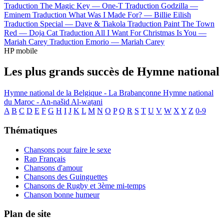
Traduction The Magic Key —
One-T
Traduction Godzilla —
Eminem
Traduction What Was I Made For? —
Billie Eilish
Traduction Special —
Dave & Tiakola
Traduction Paint The Town
Red —
Doja Cat
Traduction All I Want For Christmas Is You —
Mariah Carey
Traduction Emorio —
Mariah Carey
HP mobile
Les plus grands succès de Hymne national
Hymne national de la Belgique - La Brabançonne
Hymne national
du Maroc - An-našid Al-waṭani
A
B
C
D
E
F
G
H
I
J
K
L
M
N
O
P
Q
R
S
T
U
V
W
X
Y
Z
0-9
Thématiques
Chansons pour faire le sexe
Rap Français
Chansons d'amour
Chansons des Guinguettes
Chansons de Rugby et 3ème mi-temps
Chanson bonne humeur
Plan de site