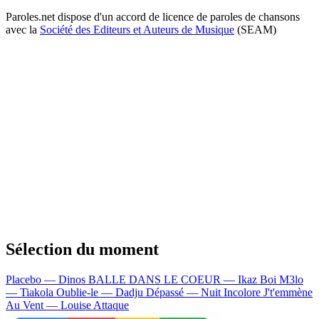
Paroles.net dispose d'un accord de licence de paroles de chansons
avec la
Société des Editeurs et Auteurs de Musique
(SEAM)
Sélection du moment
Placebo — Dinos
BALLE DANS LE COEUR — Ikaz Boi
M3lo
— Tiakola
Oublie-le — Dadju
Dépassé — Nuit Incolore
J't'emmène
Au Vent — Louise Attaque