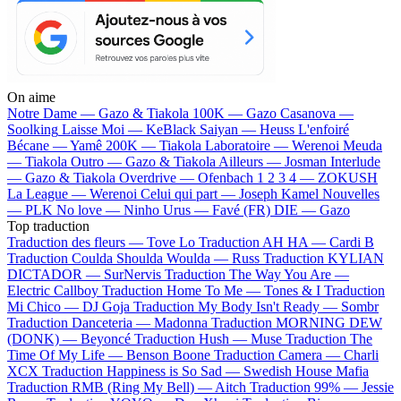
On aime
Notre Dame —
Gazo & Tiakola
100K —
Gazo
Casanova —
Soolking
Laisse Moi —
KeBlack
Saiyan —
Heuss L'enfoiré
Bécane —
Yamê
200K —
Tiakola
Laboratoire —
Werenoi
Meuda
—
Tiakola
Outro —
Gazo & Tiakola
Ailleurs —
Josman
Interlude
—
Gazo & Tiakola
Overdrive —
Ofenbach
1 2 3 4 —
ZOKUSH
La League —
Werenoi
Celui qui part —
Joseph Kamel
Nouvelles
—
PLK
No love —
Ninho
Urus —
Favé (FR)
DIE —
Gazo
Top traduction
Traduction des fleurs —
Tove Lo
Traduction AH HA —
Cardi B
Traduction Coulda Shoulda Woulda —
Russ
Traduction KYLIAN
DICTADOR —
SurNervis
Traduction The Way You Are —
Electric Callboy
Traduction Home To Me —
Tones & I
Traduction
Mi Chico —
DJ Goja
Traduction My Body Isn't Ready —
Sombr
Traduction Danceteria —
Madonna
Traduction MORNING DEW
(DONK) —
Beyoncé
Traduction Hush —
Muse
Traduction The
Time Of My Life —
Benson Boone
Traduction Camera —
Charli
XCX
Traduction Happiness is So Sad —
Swedish House Mafia
Traduction RMB (Ring My Bell) —
Aitch
Traduction 99% —
Jessie