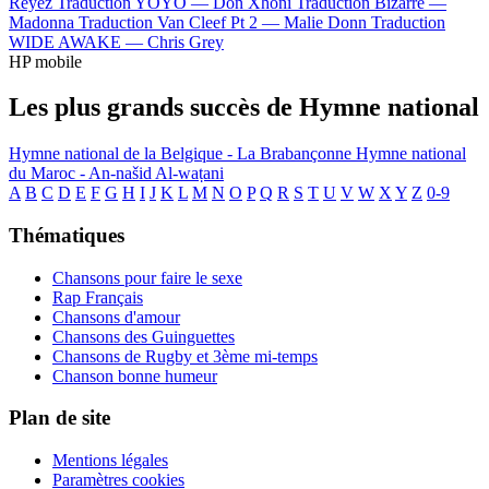
Reyez
Traduction YOYO —
Don Xhoni
Traduction Bizarre —
Madonna
Traduction Van Cleef Pt 2 —
Malie Donn
Traduction
WIDE AWAKE —
Chris Grey
HP mobile
Les plus grands succès de Hymne national
Hymne national de la Belgique - La Brabançonne
Hymne national
du Maroc - An-našid Al-waṭani
A
B
C
D
E
F
G
H
I
J
K
L
M
N
O
P
Q
R
S
T
U
V
W
X
Y
Z
0-9
Thématiques
Chansons pour faire le sexe
Rap Français
Chansons d'amour
Chansons des Guinguettes
Chansons de Rugby et 3ème mi-temps
Chanson bonne humeur
Plan de site
Mentions légales
Paramètres cookies