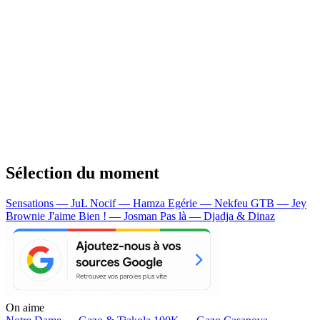
Sélection du moment
Sensations — JuL
Nocif — Hamza
Egérie — Nekfeu
GTB — Jey
Brownie
J'aime Bien ! — Josman
Pas là — Djadja & Dinaz
On aime