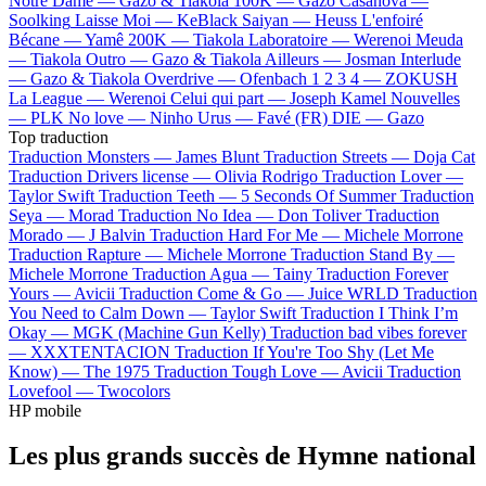
Notre Dame —
Gazo & Tiakola
100K —
Gazo
Casanova —
Soolking
Laisse Moi —
KeBlack
Saiyan —
Heuss L'enfoiré
Bécane —
Yamê
200K —
Tiakola
Laboratoire —
Werenoi
Meuda
—
Tiakola
Outro —
Gazo & Tiakola
Ailleurs —
Josman
Interlude
—
Gazo & Tiakola
Overdrive —
Ofenbach
1 2 3 4 —
ZOKUSH
La League —
Werenoi
Celui qui part —
Joseph Kamel
Nouvelles
—
PLK
No love —
Ninho
Urus —
Favé (FR)
DIE —
Gazo
Top traduction
Traduction Monsters —
James Blunt
Traduction Streets —
Doja Cat
Traduction Drivers license —
Olivia Rodrigo
Traduction Lover —
Taylor Swift
Traduction Teeth —
5 Seconds Of Summer
Traduction
Seya —
Morad
Traduction No Idea —
Don Toliver
Traduction
Morado —
J Balvin
Traduction Hard For Me —
Michele Morrone
Traduction Rapture —
Michele Morrone
Traduction Stand By —
Michele Morrone
Traduction Agua —
Tainy
Traduction Forever
Yours —
Avicii
Traduction Come & Go —
Juice WRLD
Traduction
You Need to Calm Down —
Taylor Swift
Traduction I Think I’m
Okay —
MGK (Machine Gun Kelly)
Traduction bad vibes forever
—
XXXTENTACION
Traduction If You're Too Shy (Let Me
Know) —
The 1975
Traduction Tough Love —
Avicii
Traduction
Lovefool —
Twocolors
HP mobile
Les plus grands succès de Hymne national