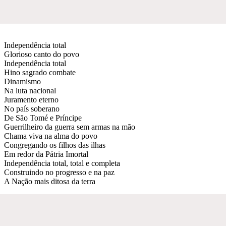
Independência total
Glorioso canto do povo
Independência total
Hino sagrado combate
Dinamismo
Na luta nacional
Juramento eterno
No país soberano
De São Tomé e Príncipe
Guerrilheiro da guerra sem armas na mão
Chama viva na alma do povo
Congregando os filhos das ilhas
Em redor da Pátria Imortal
Independência total, total e completa
Construindo no progresso e na paz
A Nação mais ditosa da terra