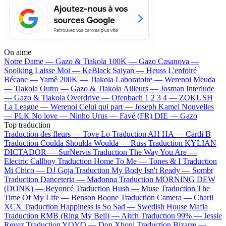
On aime
Notre Dame —
Gazo & Tiakola
100K —
Gazo
Casanova —
Soolking
Laisse Moi —
KeBlack
Saiyan —
Heuss L'enfoiré
Bécane —
Yamê
200K —
Tiakola
Laboratoire —
Werenoi
Meuda
—
Tiakola
Outro —
Gazo & Tiakola
Ailleurs —
Josman
Interlude
—
Gazo & Tiakola
Overdrive —
Ofenbach
1 2 3 4 —
ZOKUSH
La League —
Werenoi
Celui qui part —
Joseph Kamel
Nouvelles
—
PLK
No love —
Ninho
Urus —
Favé (FR)
DIE —
Gazo
Top traduction
Traduction des fleurs —
Tove Lo
Traduction AH HA —
Cardi B
Traduction Coulda Shoulda Woulda —
Russ
Traduction KYLIAN
DICTADOR —
SurNervis
Traduction The Way You Are —
Electric Callboy
Traduction Home To Me —
Tones & I
Traduction
Mi Chico —
DJ Goja
Traduction My Body Isn't Ready —
Sombr
Traduction Danceteria —
Madonna
Traduction MORNING DEW
(DONK) —
Beyoncé
Traduction Hush —
Muse
Traduction The
Time Of My Life —
Benson Boone
Traduction Camera —
Charli
XCX
Traduction Happiness is So Sad —
Swedish House Mafia
Traduction RMB (Ring My Bell) —
Aitch
Traduction 99% —
Jessie
Reyez
Traduction YOYO —
Don Xhoni
Traduction Bizarre —