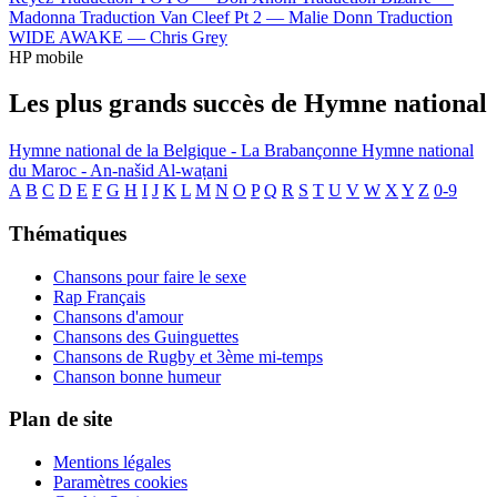
Madonna
Traduction Van Cleef Pt 2 —
Malie Donn
Traduction
WIDE AWAKE —
Chris Grey
HP mobile
Les plus grands succès de Hymne national
Hymne national de la Belgique - La Brabançonne
Hymne national
du Maroc - An-našid Al-waṭani
A
B
C
D
E
F
G
H
I
J
K
L
M
N
O
P
Q
R
S
T
U
V
W
X
Y
Z
0-9
Thématiques
Chansons pour faire le sexe
Rap Français
Chansons d'amour
Chansons des Guinguettes
Chansons de Rugby et 3ème mi-temps
Chanson bonne humeur
Plan de site
Mentions légales
Paramètres cookies