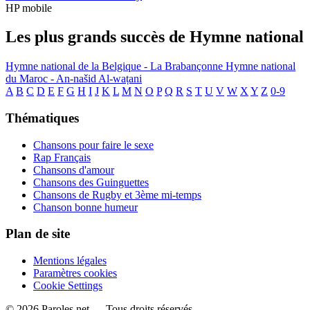
HP mobile
Les plus grands succès de Hymne national
Hymne national de la Belgique - La Brabançonne
Hymne national
du Maroc - An-našid Al-waṭani
A
B
C
D
E
F
G
H
I
J
K
L
M
N
O
P
Q
R
S
T
U
V
W
X
Y
Z
0-9
Thématiques
Chansons pour faire le sexe
Rap Français
Chansons d'amour
Chansons des Guinguettes
Chansons de Rugby et 3ème mi-temps
Chanson bonne humeur
Plan de site
Mentions légales
Paramètres cookies
Cookie Settings
© 2026 Paroles.net — Tous droits réservés