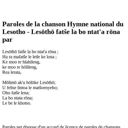
Paroles de la chanson Hymne national du
Lesotho - Lesōthō fatše la bo ntat'a rōna
par
Lesōthō fatše la bo ntat'a rōna ;
Ha ra mafatše le letle ke lona ;
Ke moo re hlahileng,
ke moo re hōlileng,
Rea lerata,
Mōlimō ak'u bōlōke Lesōthō;
U felise lintoa le matšoenyeho;
Oho fatše lena;
La bo ntata rōna;
Le be le khotso.
Paroles.net dispose d'un accord de licence de paroles de chansons