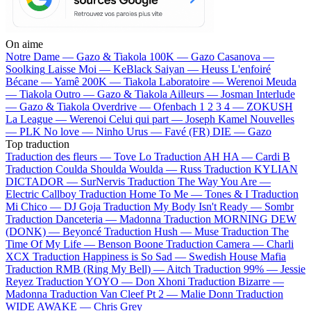
On aime
Notre Dame —
Gazo & Tiakola
100K —
Gazo
Casanova —
Soolking
Laisse Moi —
KeBlack
Saiyan —
Heuss L'enfoiré
Bécane —
Yamê
200K —
Tiakola
Laboratoire —
Werenoi
Meuda
—
Tiakola
Outro —
Gazo & Tiakola
Ailleurs —
Josman
Interlude
—
Gazo & Tiakola
Overdrive —
Ofenbach
1 2 3 4 —
ZOKUSH
La League —
Werenoi
Celui qui part —
Joseph Kamel
Nouvelles
—
PLK
No love —
Ninho
Urus —
Favé (FR)
DIE —
Gazo
Top traduction
Traduction des fleurs —
Tove Lo
Traduction AH HA —
Cardi B
Traduction Coulda Shoulda Woulda —
Russ
Traduction KYLIAN
DICTADOR —
SurNervis
Traduction The Way You Are —
Electric Callboy
Traduction Home To Me —
Tones & I
Traduction
Mi Chico —
DJ Goja
Traduction My Body Isn't Ready —
Sombr
Traduction Danceteria —
Madonna
Traduction MORNING DEW
(DONK) —
Beyoncé
Traduction Hush —
Muse
Traduction The
Time Of My Life —
Benson Boone
Traduction Camera —
Charli
XCX
Traduction Happiness is So Sad —
Swedish House Mafia
Traduction RMB (Ring My Bell) —
Aitch
Traduction 99% —
Jessie
Reyez
Traduction YOYO —
Don Xhoni
Traduction Bizarre —
Madonna
Traduction Van Cleef Pt 2 —
Malie Donn
Traduction
WIDE AWAKE —
Chris Grey