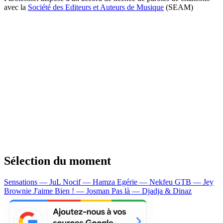
avec la
Société des Editeurs et Auteurs de Musique
(SEAM)
Sélection du moment
Sensations — JuL
Nocif — Hamza
Egérie — Nekfeu
GTB — Jey
Brownie
J'aime Bien ! — Josman
Pas là — Djadja & Dinaz