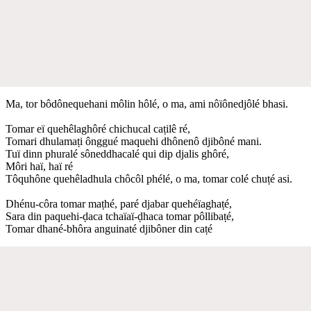
Ma, tor bôdônequehani môlin hôlé, o ma, ami nôïônedjôlé bhasi.
Tomar eï quehêlaghôré chichucal caṭilê ré,
Tomari dhulamaṭi ônggué maquehi dhônenô djibôné mani.
Tuï dinn phuralé sôneddhacalé qui dip djalis ghôré,
Môri haï, haï ré
Tôquhône quehêladhula chôcôl phélé, o ma, tomar colé chuṭé asi.
Dhénu-côra tomar maṭhé, paré djabar quehéïaghaṭé,
Sara din paquehi-ḍaca tchaïaï-ḍhaca tomar pôllibaṭé,
Tomar dhané-bhôra anguinaté djibôner din caṭé