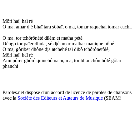
Môri haï, haï ré
O ma, amar djé bhaï tara sôbaï, o ma, tomar raquehal tomar cachi.
O ma, tor tchôrônété dilém eï matha pété
Déngo tor païer dhula, sé djé amar mathar manique hôbé.
O ma, gôriber dhône dja atchehé taï dibô tchôrônetôlé,
Môri haï, haï ré
Ami pôrer ghôré quinebô na ar, ma, tor bhouchôn bôlé gôlar
phanchi
Paroles.net dispose d'un accord de licence de paroles de chansons
avec la
Société des Editeurs et Auteurs de Musique
(SEAM)