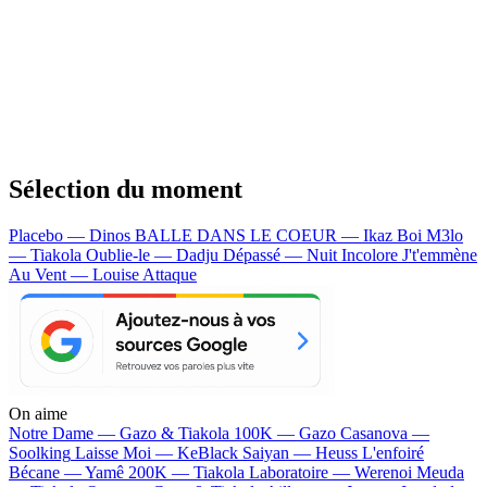
Sélection du moment
Placebo — Dinos
BALLE DANS LE COEUR — Ikaz Boi
M3lo
— Tiakola
Oublie-le — Dadju
Dépassé — Nuit Incolore
J't'emmène
Au Vent — Louise Attaque
On aime
Notre Dame —
Gazo & Tiakola
100K —
Gazo
Casanova —
Soolking
Laisse Moi —
KeBlack
Saiyan —
Heuss L'enfoiré
Bécane —
Yamê
200K —
Tiakola
Laboratoire —
Werenoi
Meuda