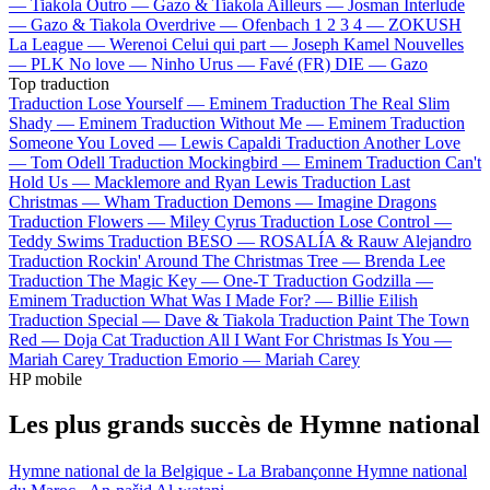
—
Tiakola
Outro —
Gazo & Tiakola
Ailleurs —
Josman
Interlude
—
Gazo & Tiakola
Overdrive —
Ofenbach
1 2 3 4 —
ZOKUSH
La League —
Werenoi
Celui qui part —
Joseph Kamel
Nouvelles
—
PLK
No love —
Ninho
Urus —
Favé (FR)
DIE —
Gazo
Top traduction
Traduction Lose Yourself —
Eminem
Traduction The Real Slim
Shady —
Eminem
Traduction Without Me —
Eminem
Traduction
Someone You Loved —
Lewis Capaldi
Traduction Another Love
—
Tom Odell
Traduction Mockingbird —
Eminem
Traduction Can't
Hold Us —
Macklemore and Ryan Lewis
Traduction Last
Christmas —
Wham
Traduction Demons —
Imagine Dragons
Traduction Flowers —
Miley Cyrus
Traduction Lose Control —
Teddy Swims
Traduction BESO —
ROSALÍA & Rauw Alejandro
Traduction Rockin' Around The Christmas Tree —
Brenda Lee
Traduction The Magic Key —
One-T
Traduction Godzilla —
Eminem
Traduction What Was I Made For? —
Billie Eilish
Traduction Special —
Dave & Tiakola
Traduction Paint The Town
Red —
Doja Cat
Traduction All I Want For Christmas Is You —
Mariah Carey
Traduction Emorio —
Mariah Carey
HP mobile
Les plus grands succès de Hymne national
Hymne national de la Belgique - La Brabançonne
Hymne national