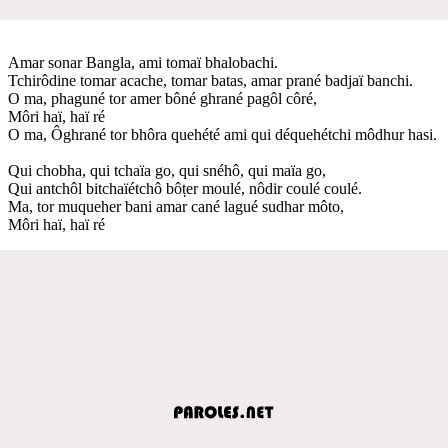
Amar sonar Bangla, ami tomaï bhalobachi.
Tchirôdine tomar acache, tomar batas, amar prané badjaï banchi.
O ma, phaguné tor amer bôné ghrané pagôl côré,
Môri haï, haï ré
O ma, Ôghrané tor bhôra quehété ami qui déquehétchi môdhur hasi.
Qui chobha, qui tchaïa go, qui snéhô, qui maïa go,
Qui antchôl bitchaïétchô bôṭer moulé, nôdir coulé coulé.
Ma, tor muqueher bani amar cané lagué sudhar môto,
Môri haï, haï ré