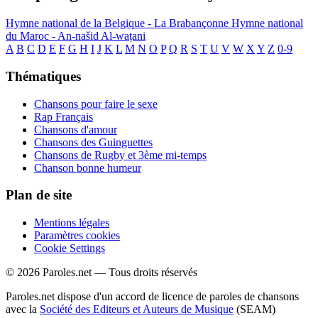
Hymne national de la Belgique - La Brabançonne
Hymne national
du Maroc - An-našid Al-waṭani
A
B
C
D
E
F
G
H
I
J
K
L
M
N
O
P
Q
R
S
T
U
V
W
X
Y
Z
0-9
Thématiques
Chansons pour faire le sexe
Rap Français
Chansons d'amour
Chansons des Guinguettes
Chansons de Rugby et 3ème mi-temps
Chanson bonne humeur
Plan de site
Mentions légales
Paramètres cookies
Cookie Settings
© 2026 Paroles.net — Tous droits réservés
Paroles.net dispose d'un accord de licence de paroles de chansons
avec la
Société des Editeurs et Auteurs de Musique
(SEAM)