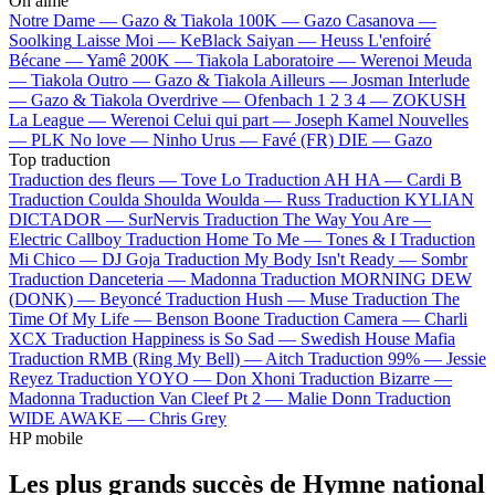
On aime
Notre Dame —
Gazo & Tiakola
100K —
Gazo
Casanova —
Soolking
Laisse Moi —
KeBlack
Saiyan —
Heuss L'enfoiré
Bécane —
Yamê
200K —
Tiakola
Laboratoire —
Werenoi
Meuda
—
Tiakola
Outro —
Gazo & Tiakola
Ailleurs —
Josman
Interlude
—
Gazo & Tiakola
Overdrive —
Ofenbach
1 2 3 4 —
ZOKUSH
La League —
Werenoi
Celui qui part —
Joseph Kamel
Nouvelles
—
PLK
No love —
Ninho
Urus —
Favé (FR)
DIE —
Gazo
Top traduction
Traduction des fleurs —
Tove Lo
Traduction AH HA —
Cardi B
Traduction Coulda Shoulda Woulda —
Russ
Traduction KYLIAN
DICTADOR —
SurNervis
Traduction The Way You Are —
Electric Callboy
Traduction Home To Me —
Tones & I
Traduction
Mi Chico —
DJ Goja
Traduction My Body Isn't Ready —
Sombr
Traduction Danceteria —
Madonna
Traduction MORNING DEW
(DONK) —
Beyoncé
Traduction Hush —
Muse
Traduction The
Time Of My Life —
Benson Boone
Traduction Camera —
Charli
XCX
Traduction Happiness is So Sad —
Swedish House Mafia
Traduction RMB (Ring My Bell) —
Aitch
Traduction 99% —
Jessie
Reyez
Traduction YOYO —
Don Xhoni
Traduction Bizarre —
Madonna
Traduction Van Cleef Pt 2 —
Malie Donn
Traduction
WIDE AWAKE —
Chris Grey
HP mobile
Les plus grands succès de Hymne national