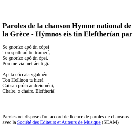
Paroles de la chanson Hymne national de
la Grèce - Hýmnos eis tin Eleftherían par
Se gnorízo apó tin cópsi
Tou spathioú tin tromerí,
Se gnorízo apó tin ópsi,
Pou me via metráei ti gi.
Ap' ta cóccala vgalméni
Ton Hellínon ta hierá,
Cai san próta andreioméni,
Chaíre, o chaíre, Eleftheriá!
Paroles.net dispose d'un accord de licence de paroles de chansons
avec la
Société des Editeurs et Auteurs de Musique
(SEAM)