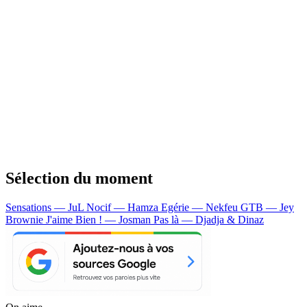
Sélection du moment
Sensations — JuL
Nocif — Hamza
Egérie — Nekfeu
GTB — Jey
Brownie
J'aime Bien ! — Josman
Pas là — Djadja & Dinaz