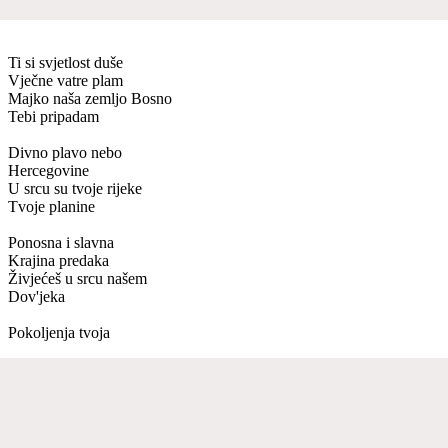
Ti si svjetlost duše
Vječne vatre plam
Majko naša zemljo Bosno
Tebi pripadam
Divno plavo nebo
Hercegovine
U srcu su tvoje rijeke
Tvoje planine
Ponosna i slavna
Krajina predaka
Živjećeš u srcu našem
Dov'jeka
Pokoljenja tvoja