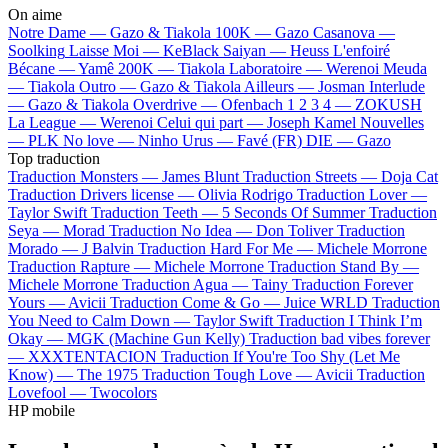
On aime
Notre Dame —
Gazo & Tiakola
100K —
Gazo
Casanova —
Soolking
Laisse Moi —
KeBlack
Saiyan —
Heuss L'enfoiré
Bécane —
Yamê
200K —
Tiakola
Laboratoire —
Werenoi
Meuda
—
Tiakola
Outro —
Gazo & Tiakola
Ailleurs —
Josman
Interlude
—
Gazo & Tiakola
Overdrive —
Ofenbach
1 2 3 4 —
ZOKUSH
La League —
Werenoi
Celui qui part —
Joseph Kamel
Nouvelles
—
PLK
No love —
Ninho
Urus —
Favé (FR)
DIE —
Gazo
Top traduction
Traduction Monsters —
James Blunt
Traduction Streets —
Doja Cat
Traduction Drivers license —
Olivia Rodrigo
Traduction Lover —
Taylor Swift
Traduction Teeth —
5 Seconds Of Summer
Traduction
Seya —
Morad
Traduction No Idea —
Don Toliver
Traduction
Morado —
J Balvin
Traduction Hard For Me —
Michele Morrone
Traduction Rapture —
Michele Morrone
Traduction Stand By —
Michele Morrone
Traduction Agua —
Tainy
Traduction Forever
Yours —
Avicii
Traduction Come & Go —
Juice WRLD
Traduction
You Need to Calm Down —
Taylor Swift
Traduction I Think I’m
Okay —
MGK (Machine Gun Kelly)
Traduction bad vibes forever
—
XXXTENTACION
Traduction If You're Too Shy (Let Me
Know) —
The 1975
Traduction Tough Love —
Avicii
Traduction
Lovefool —
Twocolors
HP mobile