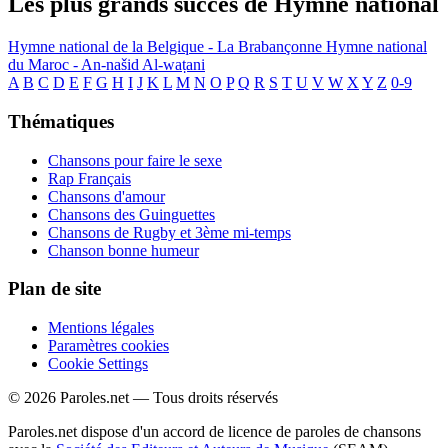
Les plus grands succès de Hymne national
Hymne national de la Belgique - La Brabançonne
Hymne national
du Maroc - An-našid Al-waṭani
A
B
C
D
E
F
G
H
I
J
K
L
M
N
O
P
Q
R
S
T
U
V
W
X
Y
Z
0-9
Thématiques
Chansons pour faire le sexe
Rap Français
Chansons d'amour
Chansons des Guinguettes
Chansons de Rugby et 3ème mi-temps
Chanson bonne humeur
Plan de site
Mentions légales
Paramètres cookies
Cookie Settings
© 2026 Paroles.net — Tous droits réservés
Paroles.net dispose d'un accord de licence de paroles de chansons