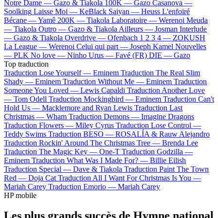
Notre Dame —
Gazo & Tiakola
100K —
Gazo
Casanova —
Soolking
Laisse Moi —
KeBlack
Saiyan —
Heuss L'enfoiré
Bécane —
Yamê
200K —
Tiakola
Laboratoire —
Werenoi
Meuda
—
Tiakola
Outro —
Gazo & Tiakola
Ailleurs —
Josman
Interlude
—
Gazo & Tiakola
Overdrive —
Ofenbach
1 2 3 4 —
ZOKUSH
La League —
Werenoi
Celui qui part —
Joseph Kamel
Nouvelles
—
PLK
No love —
Ninho
Urus —
Favé (FR)
DIE —
Gazo
Top traduction
Traduction Lose Yourself —
Eminem
Traduction The Real Slim
Shady —
Eminem
Traduction Without Me —
Eminem
Traduction
Someone You Loved —
Lewis Capaldi
Traduction Another Love
—
Tom Odell
Traduction Mockingbird —
Eminem
Traduction Can't
Hold Us —
Macklemore and Ryan Lewis
Traduction Last
Christmas —
Wham
Traduction Demons —
Imagine Dragons
Traduction Flowers —
Miley Cyrus
Traduction Lose Control —
Teddy Swims
Traduction BESO —
ROSALÍA & Rauw Alejandro
Traduction Rockin' Around The Christmas Tree —
Brenda Lee
Traduction The Magic Key —
One-T
Traduction Godzilla —
Eminem
Traduction What Was I Made For? —
Billie Eilish
Traduction Special —
Dave & Tiakola
Traduction Paint The Town
Red —
Doja Cat
Traduction All I Want For Christmas Is You —
Mariah Carey
Traduction Emorio —
Mariah Carey
HP mobile
Les plus grands succès de Hymne national