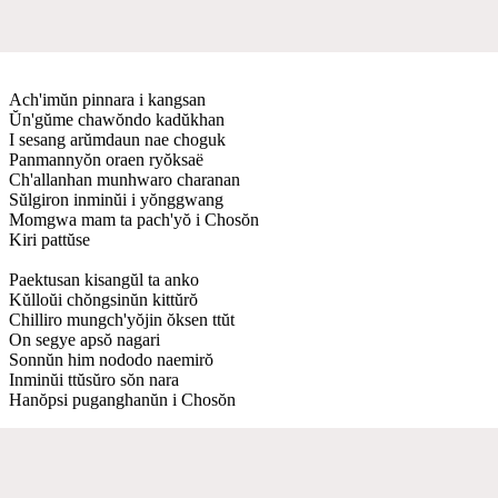
Ach'imŭn pinnara i kangsan
Ŭn'gŭme chawŏndo kadŭkhan
I sesang arŭmdaun nae choguk
Panmannyŏn oraen ryŏksaë
Ch'allanhan munhwaro charanan
Sŭlgiron inminŭi i yŏnggwang
Momgwa mam ta pach'yŏ i Chosŏn
Kiri pattŭse
Paektusan kisangŭl ta anko
Kŭlloŭi chŏngsinŭn kittŭrŏ
Chilliro mungch'yŏjin ŏksen ttŭt
On segye apsŏ nagari
Sonnŭn him nododo naemirŏ
Inminŭi ttŭsŭro sŏn nara
Hanŏpsi puganghanŭn i Chosŏn