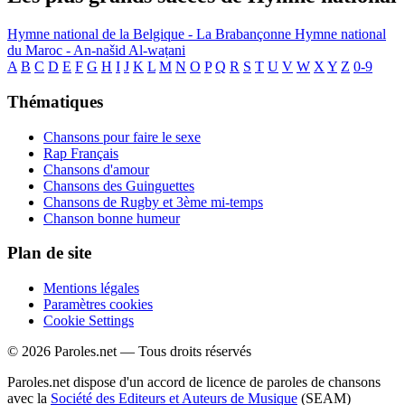
Hymne national de la Belgique - La Brabançonne
Hymne national
du Maroc - An-našid Al-waṭani
A
B
C
D
E
F
G
H
I
J
K
L
M
N
O
P
Q
R
S
T
U
V
W
X
Y
Z
0-9
Thématiques
Chansons pour faire le sexe
Rap Français
Chansons d'amour
Chansons des Guinguettes
Chansons de Rugby et 3ème mi-temps
Chanson bonne humeur
Plan de site
Mentions légales
Paramètres cookies
Cookie Settings
© 2026 Paroles.net — Tous droits réservés
Paroles.net dispose d'un accord de licence de paroles de chansons
avec la
Société des Editeurs et Auteurs de Musique
(SEAM)