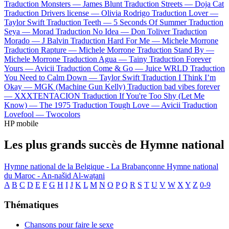
Traduction Monsters —
James Blunt
Traduction Streets —
Doja Cat
Traduction Drivers license —
Olivia Rodrigo
Traduction Lover —
Taylor Swift
Traduction Teeth —
5 Seconds Of Summer
Traduction
Seya —
Morad
Traduction No Idea —
Don Toliver
Traduction
Morado —
J Balvin
Traduction Hard For Me —
Michele Morrone
Traduction Rapture —
Michele Morrone
Traduction Stand By —
Michele Morrone
Traduction Agua —
Tainy
Traduction Forever
Yours —
Avicii
Traduction Come & Go —
Juice WRLD
Traduction
You Need to Calm Down —
Taylor Swift
Traduction I Think I’m
Okay —
MGK (Machine Gun Kelly)
Traduction bad vibes forever
—
XXXTENTACION
Traduction If You're Too Shy (Let Me
Know) —
The 1975
Traduction Tough Love —
Avicii
Traduction
Lovefool —
Twocolors
HP mobile
Les plus grands succès de Hymne national
Hymne national de la Belgique - La Brabançonne
Hymne national
du Maroc - An-našid Al-waṭani
A
B
C
D
E
F
G
H
I
J
K
L
M
N
O
P
Q
R
S
T
U
V
W
X
Y
Z
0-9
Thématiques
Chansons pour faire le sexe