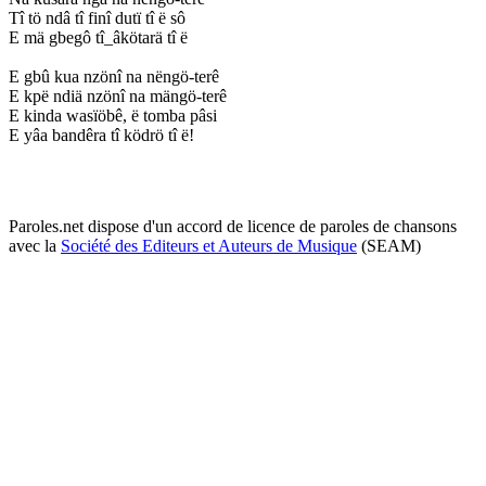
Tî tö ndâ tî finî dutï tî ë sô
E mä gbegô tî_âkötarä tî ë
E gbû kua nzönî na nëngö-terê
E kpë ndiä nzönî na mängö-terê
E kinda wasïöbê, ë tomba pâsi
E yâa bandêra tî ködrö tî ë!
Paroles.net dispose d'un accord de licence de paroles de chansons
avec la
Société des Editeurs et Auteurs de Musique
(SEAM)