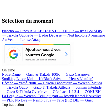
Sélection du moment
Placebo — Dinos
BALLE DANS LE COEUR — Ikaz Boi
M3lo
— Tiakola
Oublie-le — Dadju
Dépassé — Nuit Incolore
J't'emmène
Au Vent — Louise Attaque
On aime
Notre Dame —
Gazo & Tiakola
100K —
Gazo
Casanova —
Soolking
Laisse Moi —
KeBlack
Saiyan —
Heuss L'enfoiré
Bécane —
Yamê
200K —
Tiakola
Laboratoire —
Werenoi
Meuda
—
Tiakola
Outro —
Gazo & Tiakola
Ailleurs —
Josman
Interlude
—
Gazo & Tiakola
Overdrive —
Ofenbach
1 2 3 4 —
ZOKUSH
La League —
Werenoi
Celui qui part —
Joseph Kamel
Nouvelles
—
PLK
No love —
Ninho
Urus —
Favé (FR)
DIE —
Gazo
Top traduction