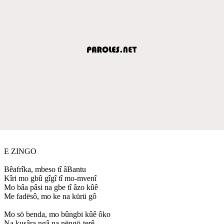
E ZINGO
Bêafrîka, mbeso tî âBantu
Kîri mo gbû gîgî tî mo-mvenî
Mo bâa pâsi na gbe tî âzo kûê
Me fadësô, mo ke na kürü gô
Mo sö benda, mo bûngbi kûê ôko
Na kusâra ngâ na nëngö-terê