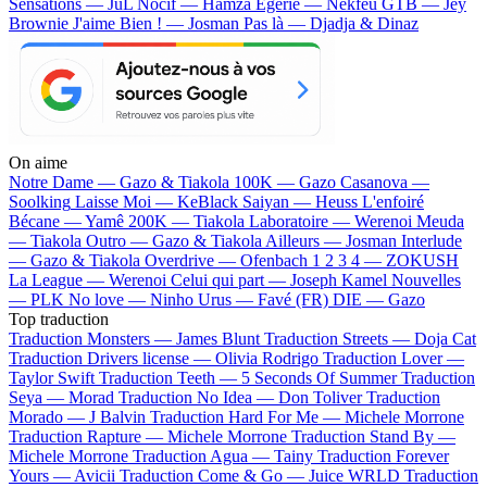
Sensations — JuL
Nocif — Hamza
Egérie — Nekfeu
GTB — Jey
Brownie
J'aime Bien ! — Josman
Pas là — Djadja & Dinaz
On aime
Notre Dame —
Gazo & Tiakola
100K —
Gazo
Casanova —
Soolking
Laisse Moi —
KeBlack
Saiyan —
Heuss L'enfoiré
Bécane —
Yamê
200K —
Tiakola
Laboratoire —
Werenoi
Meuda
—
Tiakola
Outro —
Gazo & Tiakola
Ailleurs —
Josman
Interlude
—
Gazo & Tiakola
Overdrive —
Ofenbach
1 2 3 4 —
ZOKUSH
La League —
Werenoi
Celui qui part —
Joseph Kamel
Nouvelles
—
PLK
No love —
Ninho
Urus —
Favé (FR)
DIE —
Gazo
Top traduction
Traduction Monsters —
James Blunt
Traduction Streets —
Doja Cat
Traduction Drivers license —
Olivia Rodrigo
Traduction Lover —
Taylor Swift
Traduction Teeth —
5 Seconds Of Summer
Traduction
Seya —
Morad
Traduction No Idea —
Don Toliver
Traduction
Morado —
J Balvin
Traduction Hard For Me —
Michele Morrone
Traduction Rapture —
Michele Morrone
Traduction Stand By —
Michele Morrone
Traduction Agua —
Tainy
Traduction Forever
Yours —
Avicii
Traduction Come & Go —
Juice WRLD
Traduction