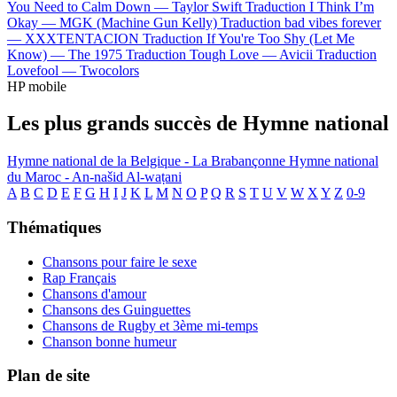
You Need to Calm Down —
Taylor Swift
Traduction I Think I’m
Okay —
MGK (Machine Gun Kelly)
Traduction bad vibes forever
—
XXXTENTACION
Traduction If You're Too Shy (Let Me
Know) —
The 1975
Traduction Tough Love —
Avicii
Traduction
Lovefool —
Twocolors
HP mobile
Les plus grands succès de Hymne national
Hymne national de la Belgique - La Brabançonne
Hymne national
du Maroc - An-našid Al-waṭani
A
B
C
D
E
F
G
H
I
J
K
L
M
N
O
P
Q
R
S
T
U
V
W
X
Y
Z
0-9
Thématiques
Chansons pour faire le sexe
Rap Français
Chansons d'amour
Chansons des Guinguettes
Chansons de Rugby et 3ème mi-temps
Chanson bonne humeur
Plan de site