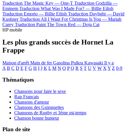
Traduction The Magic Key —
One-T
Traduction Godzilla —
Eminem
Traduction What Was I Made For? —
Billie Eilish
Traduction Emorio —
Billie Eilish
Traduction Daylight —
David
Kushner
Traduction All I Want For Christmas Is You —
Mariah
Carey
Traduction Paint The Town Red —
Doja Cat
HP mobile
Les plus grands succès de Hornet La
Frappe
Maison d'arrêt
Main de fer
Gasolina
Pulkra
Kawasaki
Il y a
A
B
C
D
E
F
G
H
I
J
K
L
M
N
O
P
Q
R
S
T
U
V
W
X
Y
Z
0-9
Thématiques
Chansons pour faire le sexe
Rap Français
Chansons d'amour
Chansons des Guinguettes
Chansons de Rugby et 3ème mi-temps
Chanson bonne humeur
Plan de site