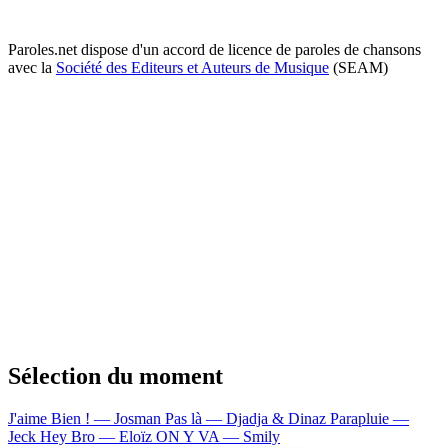
Paroles.net dispose d'un accord de licence de paroles de chansons
avec la
Société des Editeurs et Auteurs de Musique
(SEAM)
Sélection du moment
J'aime Bien ! — Josman
Pas là — Djadja & Dinaz
Parapluie —
Jeck
Hey Bro — Eloïz
ON Y VA — Smily