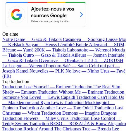
On aime
Notre Dame —
Gazo & Tiakola
Casanova —
Soolking
Laisse Moi
—
KeBlack
Saiyan —
Heuss L'enfoiré
Bolide Allemand —
SDM
Bécane —
Yamê
200K —
Tiakola
Laboratoire —
Werenoi
Meuda
—
Tiakola
Outro —
Gazo & Tiakola
Ailleurs —
Josman
Interlude
—
Gazo & Tiakola
Overdrive —
Ofenbach
1 2 3 4 —
ZOKUSH
La League —
Werenoi
Popcorn Salé —
Santa
Celui qui part —
Joseph Kamel
Nouvelles —
PLK
No love —
Ninho
Urus —
Favé
(FR)
Top traduction
Traduction Lose Yourself —
Eminem
Traduction The Real Slim
Shady —
Eminem
Traduction Without Me —
Eminem
Traduction
Someone You Loved —
Lewis Capaldi
Traduction Can't Hold Us
—
Macklemore and Ryan Lewis
Traduction Mockingbird —
Eminem
Traduction Another Love —
Tom Odell
Traduction Last
Christmas —
Wham
Traduction Demons —
Imagine Dragons
Traduction Flowers —
Miley Cyrus
Traduction Lose Control —
Teddy Swims
Traduction BESO —
ROSALÍA & Rauw Alejandro
Traduction Rockin' Around The Christmas Tree —
Brenda Lee