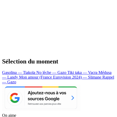
Sélection du moment
Gasolina — Tiakola
No lèche — Gazo
Tiki taka — Vacra
Médusa
— Landy
Mon amour (France Eurovision 2024) — Slimane
Rappel
— Gazo
On aime