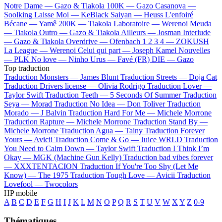
Notre Dame —
Gazo & Tiakola
100K —
Gazo
Casanova —
Soolking
Laisse Moi —
KeBlack
Saiyan —
Heuss L'enfoiré
Bécane —
Yamê
200K —
Tiakola
Laboratoire —
Werenoi
Meuda
—
Tiakola
Outro —
Gazo & Tiakola
Ailleurs —
Josman
Interlude
—
Gazo & Tiakola
Overdrive —
Ofenbach
1 2 3 4 —
ZOKUSH
La League —
Werenoi
Celui qui part —
Joseph Kamel
Nouvelles
—
PLK
No love —
Ninho
Urus —
Favé (FR)
DIE —
Gazo
Top traduction
Traduction Monsters —
James Blunt
Traduction Streets —
Doja Cat
Traduction Drivers license —
Olivia Rodrigo
Traduction Lover —
Taylor Swift
Traduction Teeth —
5 Seconds Of Summer
Traduction
Seya —
Morad
Traduction No Idea —
Don Toliver
Traduction
Morado —
J Balvin
Traduction Hard For Me —
Michele Morrone
Traduction Rapture —
Michele Morrone
Traduction Stand By —
Michele Morrone
Traduction Agua —
Tainy
Traduction Forever
Yours —
Avicii
Traduction Come & Go —
Juice WRLD
Traduction
You Need to Calm Down —
Taylor Swift
Traduction I Think I’m
Okay —
MGK (Machine Gun Kelly)
Traduction bad vibes forever
—
XXXTENTACION
Traduction If You're Too Shy (Let Me
Know) —
The 1975
Traduction Tough Love —
Avicii
Traduction
Lovefool —
Twocolors
HP mobile
A
B
C
D
E
F
G
H
I
J
K
L
M
N
O
P
Q
R
S
T
U
V
W
X
Y
Z
0-9
Thématiques