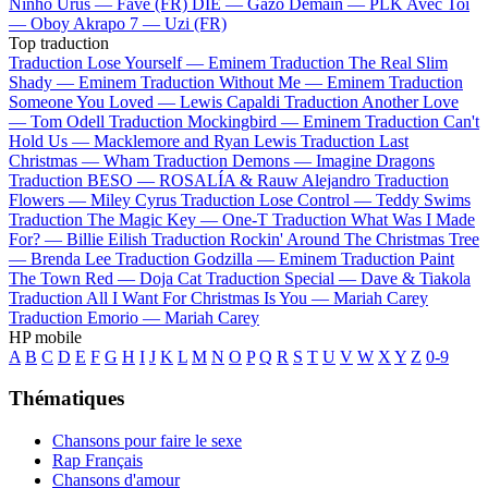
Ninho
Urus —
Favé (FR)
DIE —
Gazo
Demain —
PLK
Avec Toi
—
Oboy
Akrapo 7 —
Uzi (FR)
Top traduction
Traduction Lose Yourself —
Eminem
Traduction The Real Slim
Shady —
Eminem
Traduction Without Me —
Eminem
Traduction
Someone You Loved —
Lewis Capaldi
Traduction Another Love
—
Tom Odell
Traduction Mockingbird —
Eminem
Traduction Can't
Hold Us —
Macklemore and Ryan Lewis
Traduction Last
Christmas —
Wham
Traduction Demons —
Imagine Dragons
Traduction BESO —
ROSALÍA & Rauw Alejandro
Traduction
Flowers —
Miley Cyrus
Traduction Lose Control —
Teddy Swims
Traduction The Magic Key —
One-T
Traduction What Was I Made
For? —
Billie Eilish
Traduction Rockin' Around The Christmas Tree
—
Brenda Lee
Traduction Godzilla —
Eminem
Traduction Paint
The Town Red —
Doja Cat
Traduction Special —
Dave & Tiakola
Traduction All I Want For Christmas Is You —
Mariah Carey
Traduction Emorio —
Mariah Carey
HP mobile
A
B
C
D
E
F
G
H
I
J
K
L
M
N
O
P
Q
R
S
T
U
V
W
X
Y
Z
0-9
Thématiques
Chansons pour faire le sexe
Rap Français
Chansons d'amour