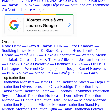
Placebo — Dinos
BALLE DANS LE COEUR — Ikaz Boi
M3lo
— Tiakola
Oublie-le — Dadju
Dépassé — Nuit Incolore
J't'emmène
Au Vent — Louise Attaque
On aime
Notre Dame —
Gazo & Tiakola
100K —
Gazo
Casanova —
Soolking
Laisse Moi —
KeBlack
Saiyan —
Heuss L'enfoiré
Bécane —
Yamê
200K —
Tiakola
Laboratoire —
Werenoi
Meuda
—
Tiakola
Outro —
Gazo & Tiakola
Ailleurs —
Josman
Interlude
—
Gazo & Tiakola
Overdrive —
Ofenbach
1 2 3 4 —
ZOKUSH
La League —
Werenoi
Celui qui part —
Joseph Kamel
Nouvelles
—
PLK
No love —
Ninho
Urus —
Favé (FR)
DIE —
Gazo
Top traduction
Traduction Monsters —
James Blunt
Traduction Streets —
Doja Cat
Traduction Drivers license —
Olivia Rodrigo
Traduction Lover —
Taylor Swift
Traduction Teeth —
5 Seconds Of Summer
Traduction
Seya —
Morad
Traduction No Idea —
Don Toliver
Traduction
Morado —
J Balvin
Traduction Hard For Me —
Michele Morrone
Traduction Rapture —
Michele Morrone
Traduction Stand By —
Michele Morrone
Traduction Agua —
Tainy
Traduction Forever