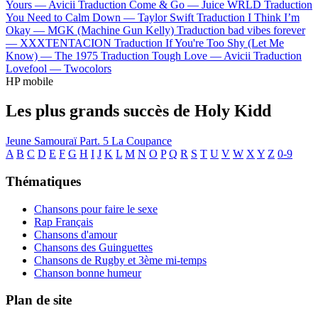
Yours —
Avicii
Traduction Come & Go —
Juice WRLD
Traduction
You Need to Calm Down —
Taylor Swift
Traduction I Think I’m
Okay —
MGK (Machine Gun Kelly)
Traduction bad vibes forever
—
XXXTENTACION
Traduction If You're Too Shy (Let Me
Know) —
The 1975
Traduction Tough Love —
Avicii
Traduction
Lovefool —
Twocolors
HP mobile
Les plus grands succès de Holy Kidd
Jeune Samouraï Part. 5
La Coupance
A
B
C
D
E
F
G
H
I
J
K
L
M
N
O
P
Q
R
S
T
U
V
W
X
Y
Z
0-9
Thématiques
Chansons pour faire le sexe
Rap Français
Chansons d'amour
Chansons des Guinguettes
Chansons de Rugby et 3ème mi-temps
Chanson bonne humeur
Plan de site