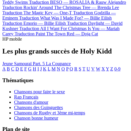
Teddy Swims
Traduction BESO —
ROSALÍA & Rauw Alejandro
Traduction Rockin' Around The Christmas Tree —
Brenda Lee
Traduction The Magic Key —
One-T
Traduction Godzilla —
Eminem
Traduction What Was I Made For? —
Billie Eilish
Traduction Emorio —
Billie Eilish
Traduction Daylight —
David
Kushner
Traduction All I Want For Christmas Is You —
Mariah
Carey
Traduction Paint The Town Red —
Doja Cat
HP mobile
Les plus grands succès de Holy Kidd
Jeune Samouraï Part. 5
La Coupance
A
B
C
D
E
F
G
H
I
J
K
L
M
N
O
P
Q
R
S
T
U
V
W
X
Y
Z
0-9
Thématiques
Chansons pour faire le sexe
Rap Français
Chansons d'amour
Chansons des Guinguettes
Chansons de Rugby et 3ème mi-temps
Chanson bonne humeur
Plan de site