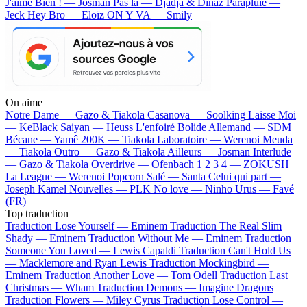
J'aime Bien ! — Josman
Pas là — Djadja & Dinaz
Parapluie —
Jeck
Hey Bro — Eloïz
ON Y VA — Smily
On aime
Notre Dame —
Gazo & Tiakola
Casanova —
Soolking
Laisse Moi
—
KeBlack
Saiyan —
Heuss L'enfoiré
Bolide Allemand —
SDM
Bécane —
Yamê
200K —
Tiakola
Laboratoire —
Werenoi
Meuda
—
Tiakola
Outro —
Gazo & Tiakola
Ailleurs —
Josman
Interlude
—
Gazo & Tiakola
Overdrive —
Ofenbach
1 2 3 4 —
ZOKUSH
La League —
Werenoi
Popcorn Salé —
Santa
Celui qui part —
Joseph Kamel
Nouvelles —
PLK
No love —
Ninho
Urus —
Favé
(FR)
Top traduction
Traduction Lose Yourself —
Eminem
Traduction The Real Slim
Shady —
Eminem
Traduction Without Me —
Eminem
Traduction
Someone You Loved —
Lewis Capaldi
Traduction Can't Hold Us
—
Macklemore and Ryan Lewis
Traduction Mockingbird —
Eminem
Traduction Another Love —
Tom Odell
Traduction Last
Christmas —
Wham
Traduction Demons —
Imagine Dragons
Traduction Flowers —
Miley Cyrus
Traduction Lose Control —