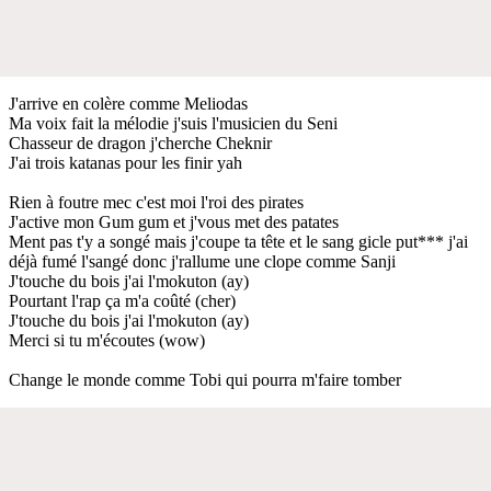
J'arrive en colère comme Meliodas
Ma voix fait la mélodie j'suis l'musicien du Seni
Chasseur de dragon j'cherche Cheknir
J'ai trois katanas pour les finir yah
Rien à foutre mec c'est moi l'roi des pirates
J'active mon Gum gum et j'vous met des patates
Ment pas t'y a songé mais j'coupe ta tête et le sang gicle put*** j'ai
déjà fumé l'sangé donc j'rallume une clope comme Sanji
J'touche du bois j'ai l'mokuton (ay)
Pourtant l'rap ça m'a coûté (cher)
J'touche du bois j'ai l'mokuton (ay)
Merci si tu m'écoutes (wow)
Change le monde comme Tobi qui pourra m'faire tomber