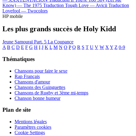
Know) —
The 1975
Traduction Tough Love —
Avicii
Traduction
Lovefool —
Twocolors
HP mobile
Les plus grands succès de Holy Kidd
Jeune Samouraï Part. 5
La Coupance
A
B
C
D
E
F
G
H
I
J
K
L
M
N
O
P
Q
R
S
T
U
V
W
X
Y
Z
0-9
Thématiques
Chansons pour faire le sexe
Rap Français
Chansons d'amour
Chansons des Guinguettes
Chansons de Rugby et 3ème mi-temps
Chanson bonne humeur
Plan de site
Mentions légales
Paramètres cookies
Cookie Settings