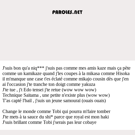
J'suis bon qu'a niq*** j'suis pas comme mes amis kaze mais ça pète
comme un kamikaze quand j'les coupes à la mikasa comme Hisoka
il m'manque une case t'es éclaté comme mikajo cousin dès que j'en
ai l'occasion j'te tranche ton doigt comme yakuza
J'te tue , j't Edo tensei j'te retue (wow wow wow)
Technique Saitama , une petite n'existe plus (wow wow)
T'as capté l'bail , j'suis un jeune samouraï (ouais ouais)
Change le monde comme Tobi qui pourra m'faire tomber
J'te mets à ta sauce du shi* parce que royal est mon haki
J'suis brillant comme Tobi j'serais pas leur cobaye