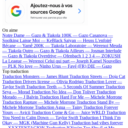
On aime
Notre Dame —
Gazo & Tiakola
100K —
Gazo
Casanova —
Soolking
Laisse Moi —
KeBlack
Saiyan —
Heuss L'enfoiré
Bécane —
Yamê
200K —
Tiakola
Laboratoire —
Werenoi
Meuda
—
Tiakola
Outro —
Gazo & Tiakola
Ailleurs —
Josman
Interlude
—
Gazo & Tiakola
Overdrive —
Ofenbach
1 2 3 4 —
ZOKUSH
La League —
Werenoi
Celui qui part —
Joseph Kamel
Nouvelles
—
PLK
No love —
Ninho
Urus —
Favé (FR)
DIE —
Gazo
Top traduction
Traduction Monsters —
James Blunt
Traduction Streets —
Doja Cat
Traduction Drivers license —
Olivia Rodrigo
Traduction Lover —
Taylor Swift
Traduction Teeth —
5 Seconds Of Summer
Traduction
Seya —
Morad
Traduction No Idea —
Don Toliver
Traduction
Morado —
J Balvin
Traduction Hard For Me —
Michele Morrone
Traduction Rapture —
Michele Morrone
Traduction Stand By —
Michele Morrone
Traduction Agua —
Tainy
Traduction Forever
Yours —
Avicii
Traduction Come & Go —
Juice WRLD
Traduction
You Need to Calm Down —
Taylor Swift
Traduction I Think I’m
Okay —
MGK (Machine Gun Kelly)
Traduction bad vibes forever
—
XXXTENTACION
Traduction If You're Too Shy (Let Me