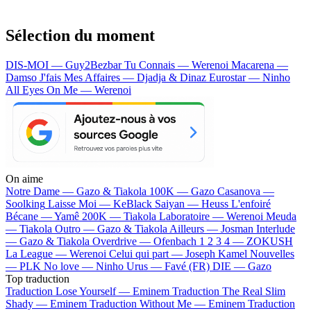
Sélection du moment
DIS-MOI — Guy2Bezbar
Tu Connais — Werenoi
Macarena —
Damso
J'fais Mes Affaires — Djadja & Dinaz
Eurostar — Ninho
All Eyes On Me — Werenoi
On aime
Notre Dame —
Gazo & Tiakola
100K —
Gazo
Casanova —
Soolking
Laisse Moi —
KeBlack
Saiyan —
Heuss L'enfoiré
Bécane —
Yamê
200K —
Tiakola
Laboratoire —
Werenoi
Meuda
—
Tiakola
Outro —
Gazo & Tiakola
Ailleurs —
Josman
Interlude
—
Gazo & Tiakola
Overdrive —
Ofenbach
1 2 3 4 —
ZOKUSH
La League —
Werenoi
Celui qui part —
Joseph Kamel
Nouvelles
—
PLK
No love —
Ninho
Urus —
Favé (FR)
DIE —
Gazo
Top traduction
Traduction Lose Yourself —
Eminem
Traduction The Real Slim
Shady —
Eminem
Traduction Without Me —
Eminem
Traduction