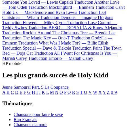
Someone You Loved —
Lewis Capaldi
Traduction Another Love
—
Tom Odell
Traduction Mockingbird —
Eminem
Traduction Can't
Hold Us —
Macklemore and Ryan Lewis
Traduction Last
Christmas —
Wham
Traduction Demons —
Imagine Dragons
Traduction Flowers —
Miley Cyrus
Traduction Lose Control —
Teddy Swims
Traduction BESO —
ROSALÍA & Rauw Alejandro
Traduction Rockin' Around The Christmas Tree —
Brenda Lee
Traduction The Magic Key —
One-T
Traduction Godzilla —
Eminem
Traduction What Was I Made For? —
Billie Eilish
Traduction Special —
Dave & Tiakola
Traduction Paint The Town
Red —
Doja Cat
Traduction All I Want For Christmas Is You —
Mariah Carey
Traduction Emorio —
Mariah Carey
HP mobile
Les plus grands succès de Holy Kidd
Jeune Samouraï Part. 5
La Coupance
A
B
C
D
E
F
G
H
I
J
K
L
M
N
O
P
Q
R
S
T
U
V
W
X
Y
Z
0-9
Thématiques
Chansons pour faire le sexe
Rap Français
Chansons d'amour