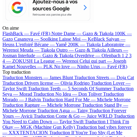
On aime
FlashBack —
Favé (FR)
Notre Dame —
Gazo & Tiakola
100K —
Gazo
Casanova —
Soolking
Laisse Moi —
KeBlack
Saiyan —
Heuss L'enfoiré
Bécane —
Yamê
200K —
Tiakola
Laboratoire —
Werenoi
Meuda —
Tiakola
Outro —
Gazo & Tiakola
Ailleurs —
Josman
Interlude —
Gazo & Tiakola
Overdrive —
Ofenbach
1 2 3
4 —
ZOKUSH
La League —
Werenoi
Celui qui part —
Joseph
Kamel
Nouvelles —
PLK
No love —
Ninho
Urus —
Favé (FR)
Top traduction
Traduction Monsters —
James Blunt
Traduction Streets —
Doja Cat
Traduction Drivers license —
Olivia Rodrigo
Traduction Lover —
Taylor Swift
Traduction Teeth —
5 Seconds Of Summer
Traduction
Seya —
Morad
Traduction No Idea —
Don Toliver
Traduction
Morado —
J Balvin
Traduction Hard For Me —
Michele Morrone
Traduction Rapture —
Michele Morrone
Traduction Stand By —
Michele Morrone
Traduction Agua —
Tainy
Traduction Forever
Yours —
Avicii
Traduction Come & Go —
Juice WRLD
Traduction
You Need to Calm Down —
Taylor Swift
Traduction I Think I’m
Okay —
MGK (Machine Gun Kelly)
Traduction bad vibes forever
—
XXXTENTACION
Traduction If You're Too Shy (Let Me