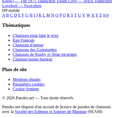
Know) —
The 1975
Traduction Tough Love —
Avicii
Traduction
Lovefool —
Twocolors
HP mobile
A
B
C
D
E
F
G
H
I
J
K
L
M
N
O
P
Q
R
S
T
U
V
W
X
Y
Z
0-9
Thématiques
Chansons pour faire le sexe
Rap Français
Chansons d'amour
Chansons des Guinguettes
Chansons de Rugby et 3ème mi-temps
Chanson bonne humeur
Plan de site
Mentions légales
Paramètres cookies
Cookie Settings
© 2026 Paroles.net — Tous droits réservés
Paroles.net dispose d'un accord de licence de paroles de chansons
avec la
Société des Editeurs et Auteurs de Musique
(SEAM)