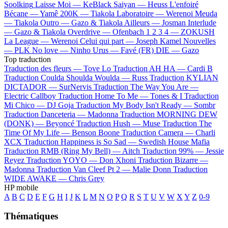
Soolking
Laisse Moi —
KeBlack
Saiyan —
Heuss L'enfoiré
Bécane —
Yamê
200K —
Tiakola
Laboratoire —
Werenoi
Meuda
—
Tiakola
Outro —
Gazo & Tiakola
Ailleurs —
Josman
Interlude
—
Gazo & Tiakola
Overdrive —
Ofenbach
1 2 3 4 —
ZOKUSH
La League —
Werenoi
Celui qui part —
Joseph Kamel
Nouvelles
—
PLK
No love —
Ninho
Urus —
Favé (FR)
DIE —
Gazo
Top traduction
Traduction des fleurs —
Tove Lo
Traduction AH HA —
Cardi B
Traduction Coulda Shoulda Woulda —
Russ
Traduction KYLIAN
DICTADOR —
SurNervis
Traduction The Way You Are —
Electric Callboy
Traduction Home To Me —
Tones & I
Traduction
Mi Chico —
DJ Goja
Traduction My Body Isn't Ready —
Sombr
Traduction Danceteria —
Madonna
Traduction MORNING DEW
(DONK) —
Beyoncé
Traduction Hush —
Muse
Traduction The
Time Of My Life —
Benson Boone
Traduction Camera —
Charli
XCX
Traduction Happiness is So Sad —
Swedish House Mafia
Traduction RMB (Ring My Bell) —
Aitch
Traduction 99% —
Jessie
Reyez
Traduction YOYO —
Don Xhoni
Traduction Bizarre —
Madonna
Traduction Van Cleef Pt 2 —
Malie Donn
Traduction
WIDE AWAKE —
Chris Grey
HP mobile
A
B
C
D
E
F
G
H
I
J
K
L
M
N
O
P
Q
R
S
T
U
V
W
X
Y
Z
0-9
Thématiques