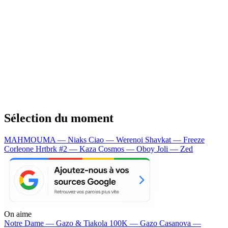
Sélection du moment
MAHMOUMA — Niaks
Ciao — Werenoi
Shavkat — Freeze
Corleone
Hrtbrk #2 — Kaza
Cosmos — Oboy
Joli — Zed
On aime
Notre Dame —
Gazo & Tiakola
100K —
Gazo
Casanova —