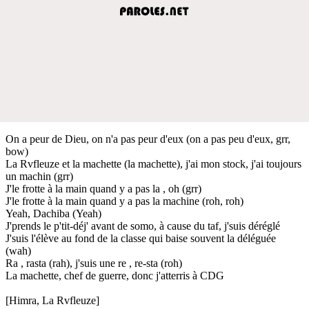
On a peur de Dieu, on n'a pas peur d'eux (on a pas peu d'eux, grr,
bow)
La Rvfleuze et la machette (la machette), j'ai mon stock, j'ai toujours
un machin (grr)
J'le frotte à la main quand y a pas la , oh (grr)
J'le frotte à la main quand y a pas la machine (roh, roh)
Yeah, Dachiba (Yeah)
J'prends le p'tit-déj' avant de somo, à cause du taf, j'suis déréglé
J'suis l'élève au fond de la classe qui baise souvent la déléguée
(wah)
Ra , rasta (rah), j'suis une re , re-sta (roh)
La machette, chef de guerre, donc j'atterris à CDG
[Himra, La Rvfleuze]