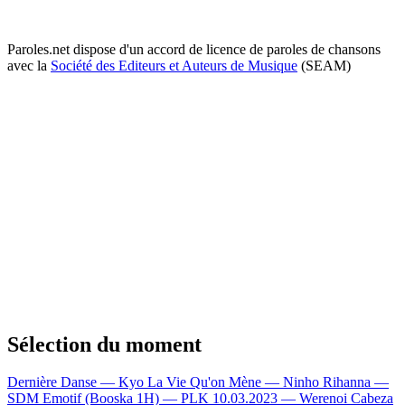
Paroles.net dispose d'un accord de licence de paroles de chansons
avec la
Société des Editeurs et Auteurs de Musique
(SEAM)
Sélection du moment
Dernière Danse — Kyo
La Vie Qu'on Mène — Ninho
Rihanna —
SDM
Emotif (Booska 1H) — PLK
10.03.2023 — Werenoi
Cabeza