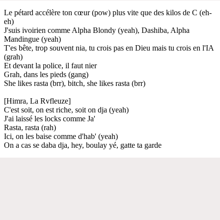
Le pétard accélère ton cœur (pow) plus vite que des kilos de C (eh-
eh)
J'suis ivoirien comme Alpha Blondy (yeah), Dashiba, Alpha
Mandingue (yeah)
T'es bête, trop souvent nia, tu crois pas en Dieu mais tu crois en l'IA
(grah)
Et devant la police, il faut nier
Grah, dans les pieds (gang)
She likes rasta (brr), bitch, she likes rasta (brr)
[Himra, La Rvfleuze]
C'est soit, on est riche, soit on dja (yeah)
J'ai laissé les locks comme Ja'
Rasta, rasta (rah)
Ici, on les baise comme d'hab' (yeah)
On a cas se daba dja, hey, boulay yé, gatte ta garde