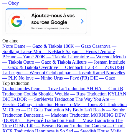
— Oboy
On aime
Notre Dame —
Gazo & Tiakola
100K —
Gazo
Casanova —
Soolking
Laisse Moi —
KeBlack
Saiyan —
Heuss L'enfoiré
Bécane —
Yamê
200K —
Tiakola
Laboratoire —
Werenoi
Meuda
—
Tiakola
Outro —
Gazo & Tiakola
Ailleurs —
Josman
Interlude
—
Gazo & Tiakola
Overdrive —
Ofenbach
1 2 3 4 —
ZOKUSH
La League —
Werenoi
Celui qui part —
Joseph Kamel
Nouvelles
—
PLK
No love —
Ninho
Urus —
Favé (FR)
DIE —
Gazo
Top traduction
Traduction des fleurs —
Tove Lo
Traduction AH HA —
Cardi B
Traduction Coulda Shoulda Woulda —
Russ
Traduction KYLIAN
DICTADOR —
SurNervis
Traduction The Way You Are —
Electric Callboy
Traduction Home To Me —
Tones & I
Traduction
Mi Chico —
DJ Goja
Traduction My Body Isn't Ready —
Sombr
Traduction Danceteria —
Madonna
Traduction MORNING DEW
(DONK) —
Beyoncé
Traduction Hush —
Muse
Traduction The
Time Of My Life —
Benson Boone
Traduction Camera —
Charli
XCX
Traduction Happiness is So Sad —
Swedish House Mafia