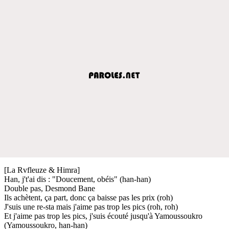
[La Rvfleuze & Himra]
Han, j't'ai dis : "Doucement, obéis" (han-han)
Double pas, Desmond Bane
Ils achètent, ça part, donc ça baisse pas les prix (roh)
J'suis une re-sta mais j'aime pas trop les pics (roh, roh)
Et j'aime pas trop les pics, j'suis écouté jusqu'à Yamoussoukro
(Yamoussoukro, han-han)