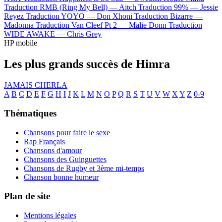
Traduction RMB (Ring My Bell) —
Aitch
Traduction 99% —
Jessie
Reyez
Traduction YOYO —
Don Xhoni
Traduction Bizarre —
Madonna
Traduction Van Cleef Pt 2 —
Malie Donn
Traduction
WIDE AWAKE —
Chris Grey
HP mobile
Les plus grands succès de Himra
JAMAIS CHERLA
A
B
C
D
E
F
G
H
I
J
K
L
M
N
O
P
Q
R
S
T
U
V
W
X
Y
Z
0-9
Thématiques
Chansons pour faire le sexe
Rap Français
Chansons d'amour
Chansons des Guinguettes
Chansons de Rugby et 3ème mi-temps
Chanson bonne humeur
Plan de site
Mentions légales