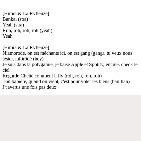
[Himra & La Rvfleuze]
Bankai (stra)
Yeah (stra)
Roh, roh, roh, roh (yeah)
Yeah
[Himra & La Rvfleuze]
Niamorodé, on est méchants ici, on est gang (gang), tu veux nous
tester, fafôrôdé (hey)
Je suis dans la polygamie, je baise Apple et Spotify, enculé, check le
ciel
Regarde Chetté comment il fly (roh, roh, roh, roh)
Ton babière, quand on vient, c'est pour voler les biens (han-han)
J't'avertis une fois pas deux