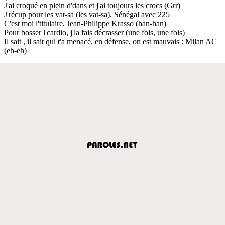
J'ai croqué en plein d'dans et j'ai toujours les crocs (Grr)
J'récup pour les vat-sa (les vat-sa), Sénégal avec 225
C'est moi l'titulaire, Jean-Philippe Krasso (han-han)
Pour bosser l'cardio, j'la fais décrasser (une fois, une fois)
Il sait , il sait qui t'a menacé, en défense, on est mauvais : Milan AC
(eh-eh)