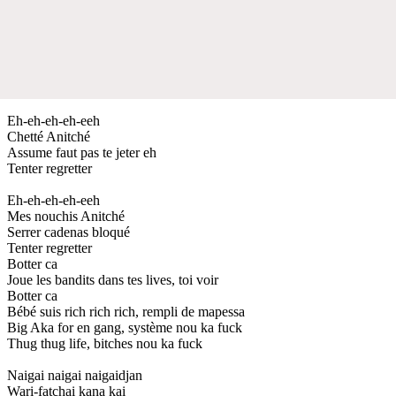
Eh-eh-eh-eh-eeh
Chetté Anitché
Assume faut pas te jeter eh
Tenter regretter
Eh-eh-eh-eh-eeh
Mes nouchis Anitché
Serrer cadenas bloqué
Tenter regretter
Botter ca
Joue les bandits dans tes lives, toi voir
Botter ca
Bébé suis rich rich rich, rempli de mapessa
Big Aka for en gang, système nou ka fuck
Thug thug life, bitches nou ka fuck
Naigai naigai naigaidjan
Wari-fatchai kana kai