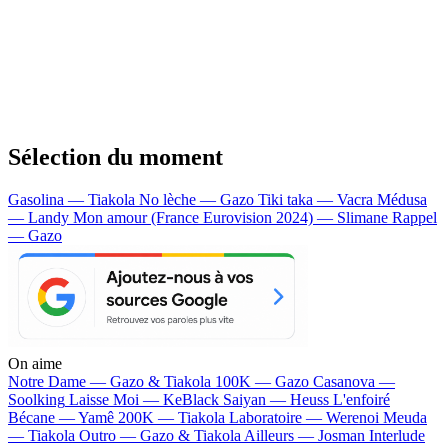
Sélection du moment
Gasolina — Tiakola
No lèche — Gazo
Tiki taka — Vacra
Médusa
— Landy
Mon amour (France Eurovision 2024) — Slimane
Rappel
— Gazo
On aime
Notre Dame —
Gazo & Tiakola
100K —
Gazo
Casanova —
Soolking
Laisse Moi —
KeBlack
Saiyan —
Heuss L'enfoiré
Bécane —
Yamê
200K —
Tiakola
Laboratoire —
Werenoi
Meuda
—
Tiakola
Outro —
Gazo & Tiakola
Ailleurs —
Josman
Interlude