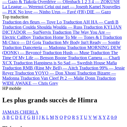
—
Gazo & Tiakola
Overdrive —
Ofenbach
1 2 3 4 —
ZOKUSH
La League —
Werenoi
Celui qui part —
Joseph Kamel
Nouvelles
—
PLK
No love —
Ninho
Urus —
Favé (FR)
DIE —
Gazo
Top traduction
Traduction des fleurs —
Tove Lo
Traduction AH HA —
Cardi B
Traduction Coulda Shoulda Woulda —
Russ
Traduction KYLIAN
DICTADOR —
SurNervis
Traduction The Way You Are —
Electric Callboy
Traduction Home To Me —
Tones & I
Traduction
Mi Chico —
DJ Goja
Traduction My Body Isn't Ready —
Sombr
Traduction Danceteria —
Madonna
Traduction MORNING DEW
(DONK) —
Beyoncé
Traduction Hush —
Muse
Traduction The
Time Of My Life —
Benson Boone
Traduction Camera —
Charli
XCX
Traduction Happiness is So Sad —
Swedish House Mafia
Traduction RMB (Ring My Bell) —
Aitch
Traduction 99% —
Jessie
Reyez
Traduction YOYO —
Don Xhoni
Traduction Bizarre —
Madonna
Traduction Van Cleef Pt 2 —
Malie Donn
Traduction
WIDE AWAKE —
Chris Grey
HP mobile
Les plus grands succès de Himra
JAMAIS CHERLA
A
B
C
D
E
F
G
H
I
J
K
L
M
N
O
P
Q
R
S
T
U
V
W
X
Y
Z
0-9