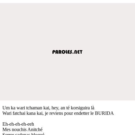
Um ka wari tchaman kai, hey, an té korsiguira là
Wari fatchai kana kai, je reviens pour endetter le BURIDA
Eh-eh-eh-eh-eeh
Mes nouchis Anitché
Serrer cadenas bloqué