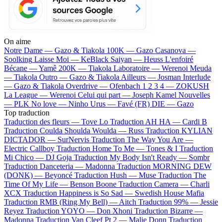
On aime
Notre Dame —
Gazo & Tiakola
100K —
Gazo
Casanova —
Soolking
Laisse Moi —
KeBlack
Saiyan —
Heuss L'enfoiré
Bécane —
Yamê
200K —
Tiakola
Laboratoire —
Werenoi
Meuda
—
Tiakola
Outro —
Gazo & Tiakola
Ailleurs —
Josman
Interlude
—
Gazo & Tiakola
Overdrive —
Ofenbach
1 2 3 4 —
ZOKUSH
La League —
Werenoi
Celui qui part —
Joseph Kamel
Nouvelles
—
PLK
No love —
Ninho
Urus —
Favé (FR)
DIE —
Gazo
Top traduction
Traduction des fleurs —
Tove Lo
Traduction AH HA —
Cardi B
Traduction Coulda Shoulda Woulda —
Russ
Traduction KYLIAN
DICTADOR —
SurNervis
Traduction The Way You Are —
Electric Callboy
Traduction Home To Me —
Tones & I
Traduction
Mi Chico —
DJ Goja
Traduction My Body Isn't Ready —
Sombr
Traduction Danceteria —
Madonna
Traduction MORNING DEW
(DONK) —
Beyoncé
Traduction Hush —
Muse
Traduction The
Time Of My Life —
Benson Boone
Traduction Camera —
Charli
XCX
Traduction Happiness is So Sad —
Swedish House Mafia
Traduction RMB (Ring My Bell) —
Aitch
Traduction 99% —
Jessie
Reyez
Traduction YOYO —
Don Xhoni
Traduction Bizarre —
Madonna
Traduction Van Cleef Pt 2 —
Malie Donn
Traduction