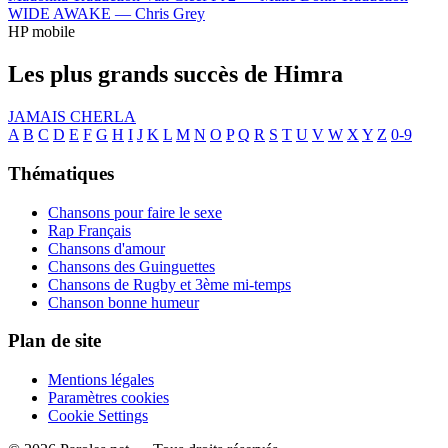
WIDE AWAKE —
Chris Grey
HP mobile
Les plus grands succès de Himra
JAMAIS CHERLA
A
B
C
D
E
F
G
H
I
J
K
L
M
N
O
P
Q
R
S
T
U
V
W
X
Y
Z
0-9
Thématiques
Chansons pour faire le sexe
Rap Français
Chansons d'amour
Chansons des Guinguettes
Chansons de Rugby et 3ème mi-temps
Chanson bonne humeur
Plan de site
Mentions légales
Paramètres cookies
Cookie Settings