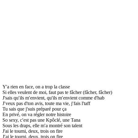
Y'a rien en face, on a trop la classe
Si elles veulent de moi, faut pas te fâcher (fâcher, fâcher)
J'sais qu′ils m′envient, qu'ils m′envient comme d'hab
J′veux pas d'ton avis, toute ma vie, j′fais l'taff
Tu sais que j'suis préparé pour ça
En privé, on va régler notre histoire
So sexy, c′est pas une Kpôclé, une Tana
Sous les draps, elle m′a montré son talent
J'ai le tourni, deux, trois on fire
J′ai le tourni, deux, trois on fire