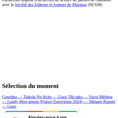
avec la
Société des Editeurs et Auteurs de Musique
(SEAM)
Sélection du moment
Gasolina — Tiakola
No lèche — Gazo
Tiki taka — Vacra
Médusa
— Landy
Mon amour (France Eurovision 2024) — Slimane
Rappel
— Gazo