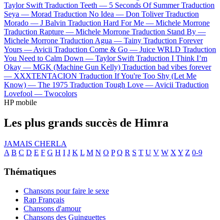
Taylor Swift
Traduction Teeth —
5 Seconds Of Summer
Traduction
Seya —
Morad
Traduction No Idea —
Don Toliver
Traduction
Morado —
J Balvin
Traduction Hard For Me —
Michele Morrone
Traduction Rapture —
Michele Morrone
Traduction Stand By —
Michele Morrone
Traduction Agua —
Tainy
Traduction Forever
Yours —
Avicii
Traduction Come & Go —
Juice WRLD
Traduction
You Need to Calm Down —
Taylor Swift
Traduction I Think I’m
Okay —
MGK (Machine Gun Kelly)
Traduction bad vibes forever
—
XXXTENTACION
Traduction If You're Too Shy (Let Me
Know) —
The 1975
Traduction Tough Love —
Avicii
Traduction
Lovefool —
Twocolors
HP mobile
Les plus grands succès de Himra
JAMAIS CHERLA
A
B
C
D
E
F
G
H
I
J
K
L
M
N
O
P
Q
R
S
T
U
V
W
X
Y
Z
0-9
Thématiques
Chansons pour faire le sexe
Rap Français
Chansons d'amour
Chansons des Guinguettes