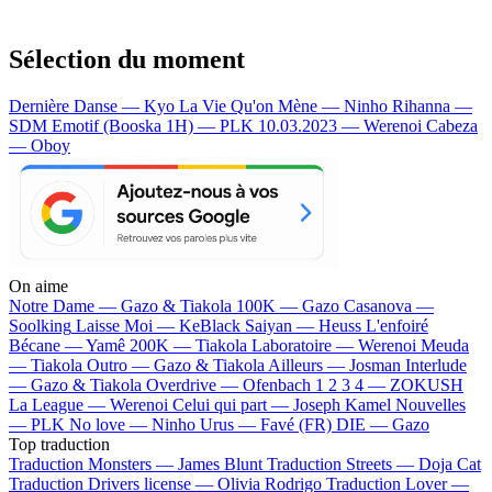
Sélection du moment
Dernière Danse — Kyo
La Vie Qu'on Mène — Ninho
Rihanna —
SDM
Emotif (Booska 1H) — PLK
10.03.2023 — Werenoi
Cabeza
— Oboy
On aime
Notre Dame —
Gazo & Tiakola
100K —
Gazo
Casanova —
Soolking
Laisse Moi —
KeBlack
Saiyan —
Heuss L'enfoiré
Bécane —
Yamê
200K —
Tiakola
Laboratoire —
Werenoi
Meuda
—
Tiakola
Outro —
Gazo & Tiakola
Ailleurs —
Josman
Interlude
—
Gazo & Tiakola
Overdrive —
Ofenbach
1 2 3 4 —
ZOKUSH
La League —
Werenoi
Celui qui part —
Joseph Kamel
Nouvelles
—
PLK
No love —
Ninho
Urus —
Favé (FR)
DIE —
Gazo
Top traduction
Traduction Monsters —
James Blunt
Traduction Streets —
Doja Cat
Traduction Drivers license —
Olivia Rodrigo
Traduction Lover —