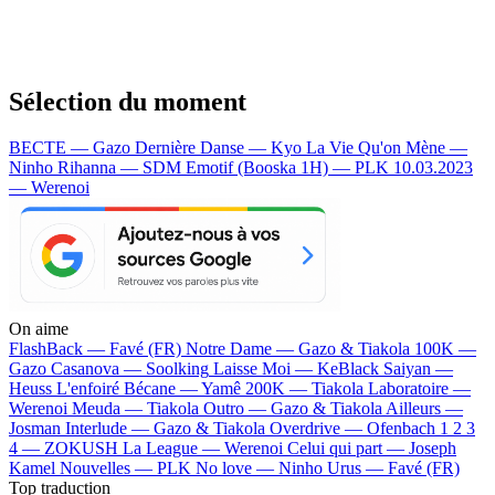
Sélection du moment
BECTE — Gazo
Dernière Danse — Kyo
La Vie Qu'on Mène —
Ninho
Rihanna — SDM
Emotif (Booska 1H) — PLK
10.03.2023
— Werenoi
On aime
FlashBack —
Favé (FR)
Notre Dame —
Gazo & Tiakola
100K —
Gazo
Casanova —
Soolking
Laisse Moi —
KeBlack
Saiyan —
Heuss L'enfoiré
Bécane —
Yamê
200K —
Tiakola
Laboratoire —
Werenoi
Meuda —
Tiakola
Outro —
Gazo & Tiakola
Ailleurs —
Josman
Interlude —
Gazo & Tiakola
Overdrive —
Ofenbach
1 2 3
4 —
ZOKUSH
La League —
Werenoi
Celui qui part —
Joseph
Kamel
Nouvelles —
PLK
No love —
Ninho
Urus —
Favé (FR)
Top traduction