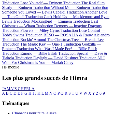
Traduction Lose Yourself —
Eminem
Traduction The Real Slim
Shady —
Eminem
Traduction Without Me —
Eminem
Traduction
Someone You Loved —
Lewis Capaldi
Traduction Another Love
—
Tom Odell
Traduction Can't Hold Us —
Macklemore and Ryan
Lewis
Traduction Mockingbird —
Eminem
Traduction Last
Christmas —
Wham
Traduction Demons —
Imagine Dragons
Traduction Flowers —
Miley Cyrus
Traduction Lose Control —
Teddy Swims
Traduction BESO —
ROSALÍA & Rauw Alejandro
Traduction Rockin' Around The Christmas Tree —
Brenda Lee
Traduction The Magic Key —
One-T
Traduction Godzilla —
Eminem
Traduction What Was I Made For? —
Billie Eilish
Traduction Emorio —
Billie Eilish
Traduction Special —
Dave &
Tiakola
Traduction Daylight —
David Kushner
Traduction All I
Want For Christmas Is You —
Mariah Carey
HP mobile
Les plus grands succès de Himra
JAMAIS CHERLA
A
B
C
D
E
F
G
H
I
J
K
L
M
N
O
P
Q
R
S
T
U
V
W
X
Y
Z
0-9
Thématiques
Chansons pour faire le sexe