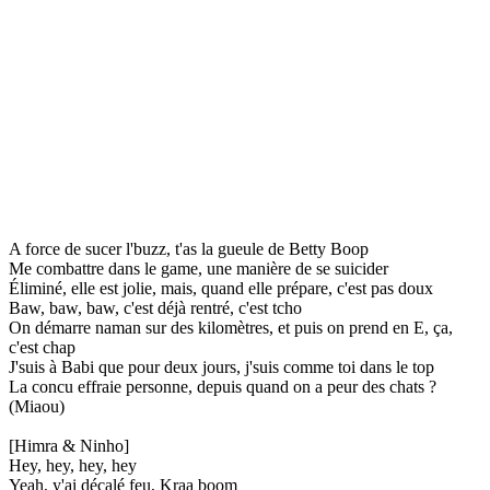
A force de sucer l'buzz, t'as la gueule de Betty Boop
Me combattre dans le game, une manière de se suicider
Éliminé, elle est jolie, mais, quand elle prépare, c'est pas doux
Baw, baw, baw, c'est déjà rentré, c'est tcho
On démarre naman sur des kilomètres, et puis on prend en E, ça,
c'est chap
J'suis à Babi que pour deux jours, j'suis comme toi dans le top
La concu effraie personne, depuis quand on a peur des chats ?
(Miaou)
[Himra & Ninho]
Hey, hey, hey, hey
Yeah, y'ai décalé feu, Kraa boom