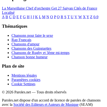
La Marseillaise
Chef d'orchestre
Get 27
Saiyan
Cités de France
Localisé
A
B
C
D
E
F
G
H
I
J
K
L
M
N
O
P
Q
R
S
T
U
V
W
X
Y
Z
0-9
Thématiques
Chansons pour faire le sexe
Rap Français
Chansons d'amour
Chansons des Guinguettes
Chansons de Rugby et 3ème mi-temps
Chanson bonne humeur
Plan de site
Mentions légales
Paramètres cookies
Cookie Settings
© 2026 Paroles.net — Tous droits réservés
Paroles.net dispose d'un accord de licence de paroles de chansons
avec la
Société des Editeurs et Auteurs de Musique
(SEAM)