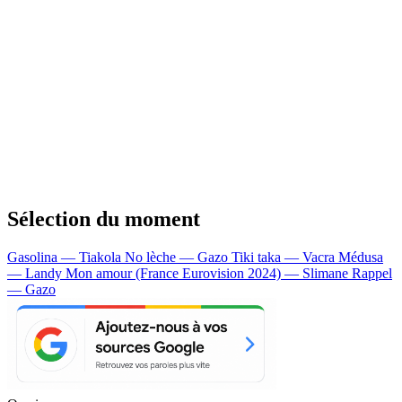
Sélection du moment
Gasolina — Tiakola
No lèche — Gazo
Tiki taka — Vacra
Médusa
— Landy
Mon amour (France Eurovision 2024) — Slimane
Rappel
— Gazo